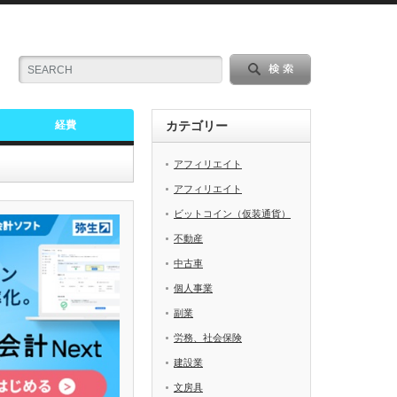
経費
カテゴリー
アフィリエイト
アフィリエイト
ビットコイン（仮装通貨）
不動産
中古車
個人事業
副業
労務、社会保険
建設業
文房具