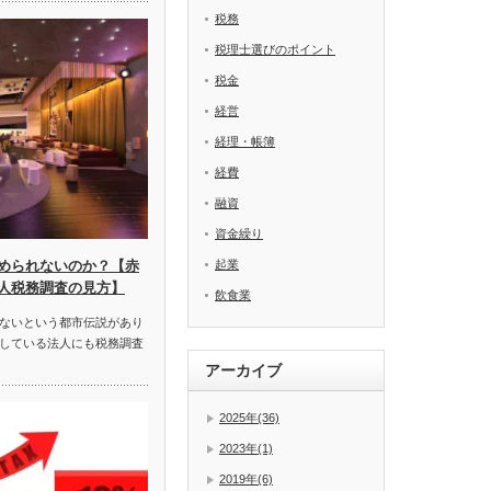
税務
税理士選びのポイント
税金
経営
経理・帳簿
経費
融資
資金繰り
起業
められないのか？【赤
人税務調査の見方】
飲食業
ないという都市伝説があり
している法人にも税務調査
アーカイブ
2025年(36)
2023年(1)
2019年(6)