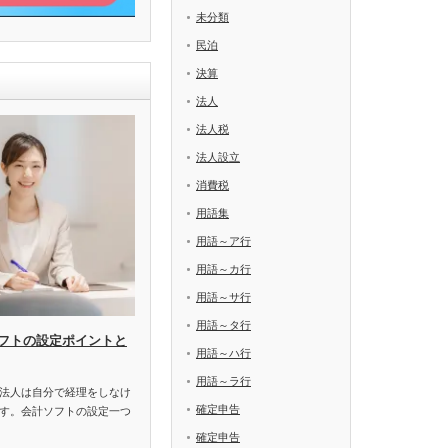
未分類
民泊
決算
法人
法人税
法人設立
消費税
用語集
用語～ア行
用語～カ行
用語～サ行
用語～タ行
フトの設定ポイントと
用語～ハ行
用語～ラ行
法人は自分で経理をしなけ
確定申告
す。会計ソフトの設定一つ
確定申告