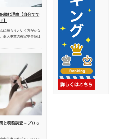
を頼む理由【自分でで
け】
んに頼もうという方がかな
。個人事業の確定申告位は
策と税務調査～プロっ