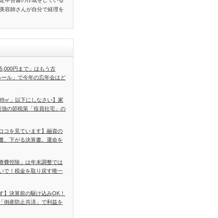
定申告書の作成をしている
美容師さんが自分で経理を
5,000円まで」はもう古
ルール」で今年の忘年会はど
99㎡」以下にしなさい】家
最強の節税策「役員社宅」の
ココを見ています】融資の
書、下がる決算書。運命を
療費控除」は年末調整では
いで！税金を取り戻す唯一
す】決算前の駆け込みOK！
「倒産防止共済」で利益を