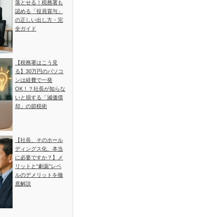
落とせる！税務署も
認める「役員賞与」
の正しい出し方・完
全ガイド
【税務署はこう見
る】30万円のパソコ
ンは経費で一発
OK！？社長が知らな
いと損する「減価償
却」の節税術
【社長、そのホール
ディングス化、本当
に必要ですか？】メ
リットと“劇薬”レベ
ルのデメリットを徹
底解説