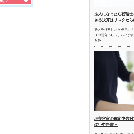
法人になったら税理士
きる決算はリスクだら
法人を設立したら税理士さ
りの割合いらっしゃいます
自分…
理美容室の確定申告対
ぽい申告書～