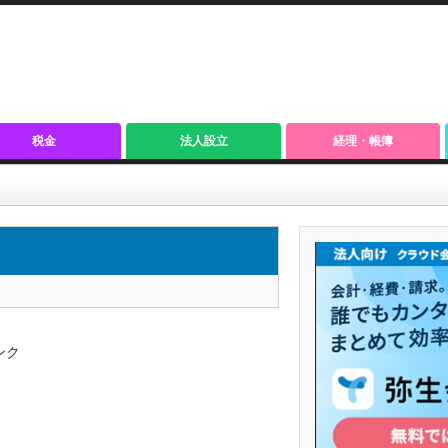
税金
法人設立
経理・帳簿
ンク