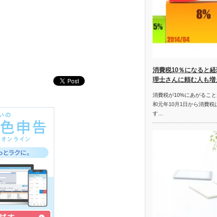
消費税10％になると
理士さんに頼む人も増
消費税が10%にあがるこ
和元年10月1日から消費
す…