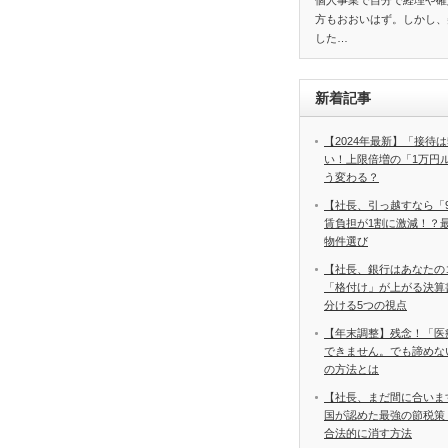
個人事業で自分で経理や確
方もおおいはず。しかし、
した…
新着記事
【2024年最新】「接待は
い！上限倍増の「1万円
う変わる？
【社長、引っ越すなら「
賃負担が1割に激減！？
物件選び
【社長、銀行はあなたの
「格付け」が上がる決算
分ける5つの視点
【年末調整】残念！「医
できません。でも諦めな
の方法とは
【社長、まだ間に合いま
国が認めた最強の節税策
合法的に消す方法