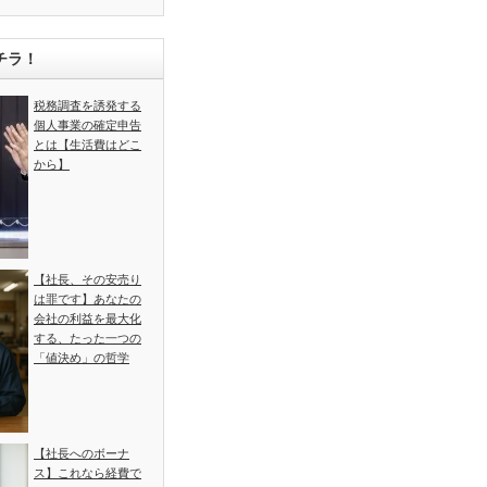
チラ！
税務調査を誘発する
個人事業の確定申告
とは【生活費はどこ
から】
【社長、その安売り
は罪です】あなたの
会社の利益を最大化
する、たった一つの
「値決め」の哲学
【社長へのボーナ
ス】これなら経費で