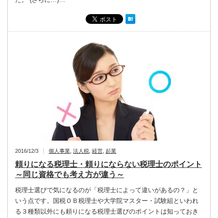
2016/12/3
個人事業
,
法人税
,
経営
,
起業
頼りになる税理士・頼りにならない税理士のポイント
～同じ資格でも考え方が違う～
税理士選びで気になるのが「税理士によって違いがあるの？」と
いう点です。国税ＯＢ税理士や大学院マスター・試験組といわれ
る３種類以外にも頼りになる税理士選びのポイントは知っておき