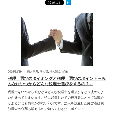
2016/12/29
個人事業
,
法人税
,
法人設立
,
起業
税理士選びのタイミングと税理士選びのポイント～み
んなはいつからどんな税理士選びをするの？～
税理士をいつから頼むかやどんな税理士を選ぶかをどう決めてよ
いか迷ってしまいます。特に起業したての経営者にとっては関心
があるけども情報が少ない部分です。法人を設立した経営者は税
務調査の心配も増えるので知っておきたいポイント…