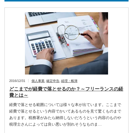
2016/12/31
個人事業
,
確定申告
,
経理・帳簿
どこまでが経費で落とせるのか？～フリーランスの経
費とは～
経費で落とせる範囲については様々な本が出ています。ここまで
経費で落とせるという内容でかいてあるものを見て驚くものまで
あります。税務署がみたら納得しないだろうという内容のものや
税理士さんによっては良い悪いが別れそうなものま…