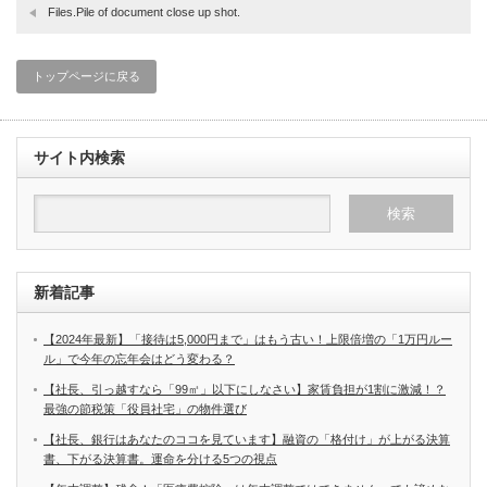
Files.Pile of document close up shot.
トップページに戻る
サイト内検索
新着記事
【2024年最新】「接待は5,000円まで」はもう古い！上限倍増の「1万円ルー
ル」で今年の忘年会はどう変わる？
【社長、引っ越すなら「99㎡」以下にしなさい】家賃負担が1割に激減！？
最強の節税策「役員社宅」の物件選び
【社長、銀行はあなたのココを見ています】融資の「格付け」が上がる決算
書、下がる決算書。運命を分ける5つの視点