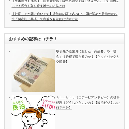
【年末調整】残念！「医療費控除」は年末調整ではできません。でも諦めな
いで！税金を取り戻す唯一の方法とは
【社長、まだ間に合います】決算前の駆け込みOK！国が認めた最強の節税
策「倒産防止共済」で利益を合法的に消す方法
おすすめの記事はコチラ！
取引先の従業員に渡した「商品券」や「現
金」は経費で落ちるのか？【キックバックと
交際費】
Ａｉｒｂｎｂ（エアービアンドビー）の税務
処理はどうしたらいいの？【民泊ビジネスの
確定申告】