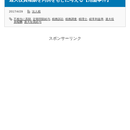
2017/4/29
法人税
不相当に高額
,
定期同額給与
,
税務訴訟
,
税務調査
,
税理士
,
経常利益率
,
過大役
員報酬
,
過大役員給与
スポンサーリンク