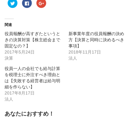
ク
Facebook
ク
リ
で
リ
ッ
共
ッ
ク
有
ク
し
す
し
て
る
て
Twitter
に
Google+
関連
で
は
で
共
ク
共
役員報酬が高すぎたというと
新事業年度の役員報酬の決め
有
リ
有
(新
ッ
(新
きの決算対策【株主総会まで
方【決算と同時に決めるべき
し
ク
し
固定なの？】
い
し
い
事項】
ウ
て
ウ
2017年5月24日
2018年11月17日
ィ
く
ィ
ン
だ
ン
決算
法人
ド
さ
ド
ウ
い
ウ
で
(新
で
役員一人の会社でも給与計算
開
し
開
を税理士に外注すべき理由と
き
い
き
ま
ウ
ま
は【失敗する経営者は給与明
す)
ィ
す)
ン
細を作らない】
ド
2017年8月17日
ウ
で
法人
開
き
ま
す)
あなたにおすすめ！