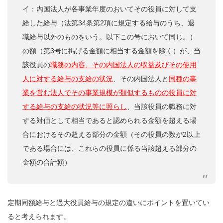
イ：内国法人が各事業年度のおいてその役員に対して支
給した給与（法第34条第2項に規定する給与のうち、退
職給与以外のものをいう。以下この号において同じ。）
の額（第3号に掲げる金額に相当する金額を除く）が、当
該役員の
職務の内容、その内国法人の収益及びその使用
人に対する給与の支給の状況
、その内国法人と
同種の事
業を営む法人でその事業規模が類似するものの役員に対
する給与の支給の状況等に照らし
、当該役員の職務に対
する対価として相当であると認められる金額を超える場
合におけるその超える部分の金額（その役員の数が2以上
である場合には、これらの役員に係る当該超える部分の
金額の合計額）
定期同額給与と過大役員給与の規定の違いにポイントを置いてい
ると考えられます。