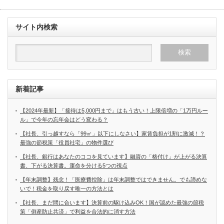
サイト内検索
新着記事
【2024年最新】「接待は5,000円まで」はもう古い！上限倍増の「1万円ルー
ル」で今年の忘年会はどう変わる？
【社長、引っ越すなら「99㎡」以下にしなさい】家賃負担が1割に激減！？
最強の節税策「役員社宅」の物件選び
【社長、銀行はあなたのココを見ています】融資の「格付け」が上がる決算
書、下がる決算書。運命を分ける5つの視点
【年末調整】残念！「医療費控除」は年末調整ではできません。でも諦めな
いで！税金を取り戻す唯一の方法とは
【社長、まだ間に合います】決算前の駆け込みOK！国が認めた最強の節税
策「倒産防止共済」で利益を合法的に消す方法