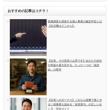
おすすめの記事はコチラ！
税務調査を誘発する個人事業の確定申告とは
【生活費はどこから】
【社長、その安売りは罪です】あなたの会社
の利益を最大化する、たった一つの「値決
め」の哲学
【社長へのボーナス】これなら経費で落とせ
る！税務署も認める「役員賞与」の正しい出
し方・完全ガイド