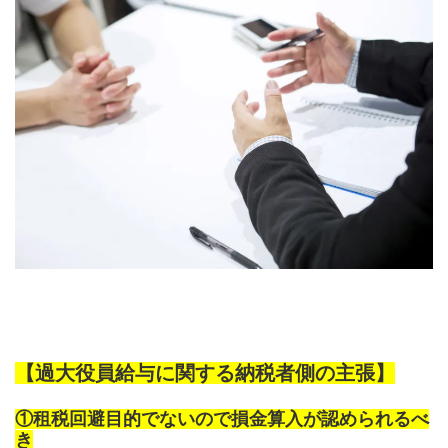
【過大役員給与に関する納税者側の主張】
①租税回避目的でないので損金算入が認められるべ
き