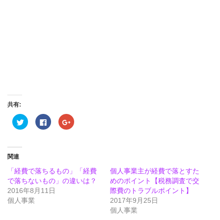
共有:
ク
Facebook
ク
リ
で
リ
ッ
共
ッ
ク
有
ク
し
す
し
て
る
て
Twitter
に
Google+
関連
で
は
で
共
ク
共
「経費で落ちるもの」「経費
個人事業主が経費で落とすた
有
リ
有
(新
ッ
(新
で落ちないもの」の違いは？
めのポイント【税務調査で交
し
ク
し
2016年8月11日
い
し
い
際費のトラブルポイント】
ウ
て
ウ
個人事業
2017年9月25日
ィ
く
ィ
ン
だ
ン
個人事業
ド
さ
ド