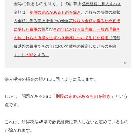
金等に係るものを除く。）の計算上
必要経費に算入すべき
金額は、
別段の定めがあるものを除き
、これらの所得の総収
入金額に係る売上原価その他当該
総収入金額を得るため直接
に要した費用の額
及び
その年における販売費、一般管理費そ
の他これらの所得を生ずべき業務について生じた費用
（償却
費以外の費用でその年において債務の確定しないものを除
く。）
の額
とする。
法人税法の損金の額とほぼ同じように見えます。
しかし、問題があるのは
「別段の定めがあるものを除き」
という
点です。
これは、所得税法45条で必要経費に算入しないと定めているもの
が除かれます。