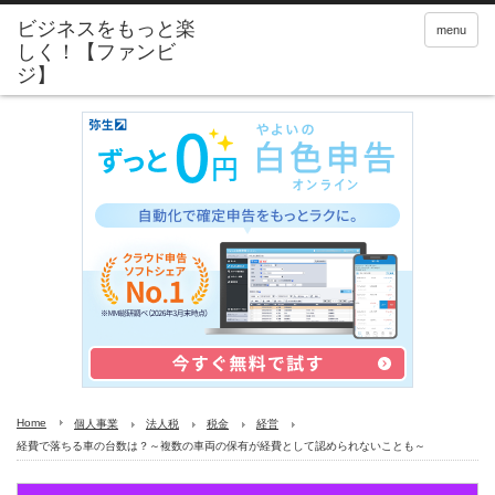
menu
Home
個人事業
法人税
税金
経営
経費で落ちる車の台数は？～複数の車両の保有が経費として認められないことも～