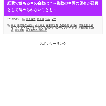
経費で落ちる車の台数は？～複数の車両の保有が経費
として認められないことも～
2016/8/13
個人事業
,
法人税
,
税金
,
経営
事業
,
事業専従者控除
,
個人事業
,
家事関連費
,
必要経費
,
所得税
,
業務遂行上必
要
,
法人
,
法人税
,
生計一
,
税務
,
税務調査
,
税理士
,
経営者
,
経費
,
複数車輌
,
配偶
者
,
重加算税
,
青色事業専従者給与
スポンサーリンク