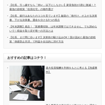
【社長、引っ越すなら「99㎡」以下にしなさい】家賃負担が1割に激減！？
最強の節税策「役員社宅」の物件選び
【社長、銀行はあなたのココを見ています】融資の「格付け」が上がる決算
書、下がる決算書。運命を分ける5つの視点
【年末調整】残念！「医療費控除」は年末調整ではできません。でも諦めな
いで！税金を取り戻す唯一の方法とは
【社長、まだ間に合います】決算前の駆け込みOK！国が認めた最強の節税
策「倒産防止共済」で利益を合法的に消す方法
おすすめの記事はコチラ！
過大役員報酬を判例をもとに考える【泡盛事
件】