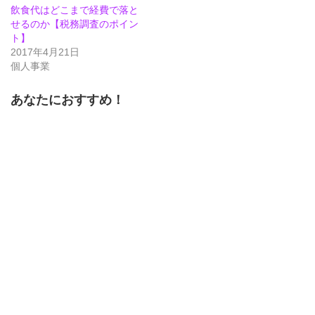
ウ
い
ウ
で
(新
で
飲食代はどこまで経費で落と
開
し
開
せるのか【税務調査のポイン
き
い
き
ま
ウ
ま
ト】
す)
ィ
す)
ン
2017年4月21日
ド
個人事業
ウ
で
開
き
あなたにおすすめ！
ま
す)