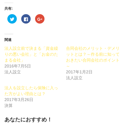
共有:
ク
Facebook
ク
リ
で
リ
ッ
共
ッ
ク
有
ク
し
す
し
て
る
て
Twitter
に
Google+
関連
で
は
で
共
ク
共
法人設立前で決まる「資金繰
合同会社のメリット・デメリ
有
リ
有
(新
ッ
(新
りの悪い会社」と「お金のた
ットとは？～作る前に知って
し
ク
し
まる会社」
い
し
い
おきたい合同会社のポイント
ウ
て
ウ
2016年7月5日
～
ィ
く
ィ
ン
だ
ン
法人設立
2017年1月2日
ド
さ
ド
ウ
い
ウ
法人設立
で
(新
で
開
し
開
法人を設立したら保険に入っ
き
い
き
ま
ウ
ま
た方がよい理由とは？
す)
ィ
す)
ン
2017年3月26日
ド
決算
ウ
で
開
き
あなたにおすすめ！
ま
す)