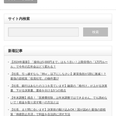
サイト内検索
新着記事
【2024年最新】「接待は5,000円まで」はもう古い！上限倍増の「1万円ルー
ル」で今年の忘年会はどう変わる？
【社長、引っ越すなら「99㎡」以下にしなさい】家賃負担が1割に激減！？
最強の節税策「役員社宅」の物件選び
【社長、銀行はあなたのココを見ています】融資の「格付け」が上がる決算
書、下がる決算書。運命を分ける5つの視点
【年末調整】残念！「医療費控除」は年末調整ではできません。でも諦めな
いで！税金を取り戻す唯一の方法とは
【社長、まだ間に合います】決算前の駆け込みOK！国が認めた最強の節税
策「倒産防止共済」で利益を合法的に消す方法