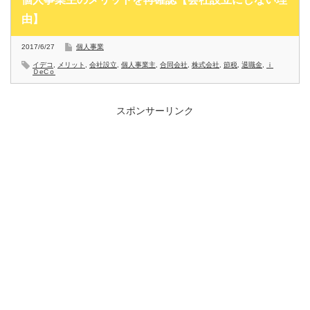
由】
2017/6/27
個人事業
イデコ
,
メリット
,
会社設立
,
個人事業主
,
合同会社
,
株式会社
,
節税
,
退職金
,
ｉ
ＤeCｏ
スポンサーリンク