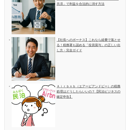
共済」で利益を合法的に消す方法
【社長へのボーナス】これなら経費で落とせ
る！税務署も認める「役員賞与」の正しい出
し方・完全ガイド
Ａｉｒｂｎｂ（エアービアンドビー）の税務
処理はどうしたらいいの？【民泊ビジネスの
確定申告】