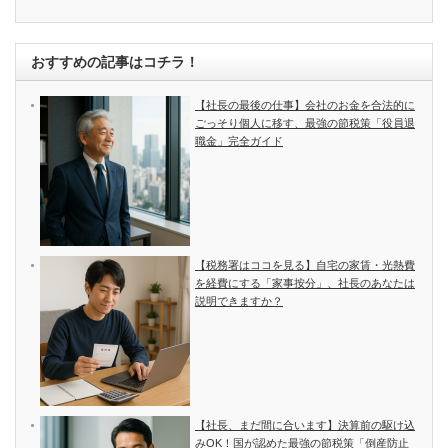
おすすめの記事はコチラ！
【社長の最後の仕事】会社のお金を合法的に
ごっそり個人に移す、最強の節税策「役員退
職金」完全ガイド
【税務署はココを見る】自宅の家賃・光熱費
を経費にする「家事按分」、社長のあなたは
説明できますか？
【社長、まだ間に合います】決算前の駆け込
みOK！国が認めた最強の節税策「倒産防止