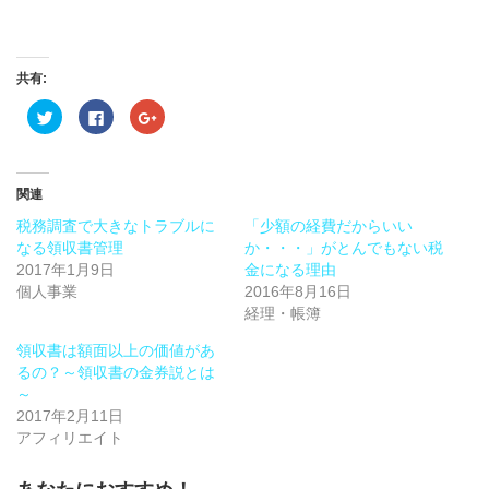
共有:
ク
Facebook
ク
リ
で
リ
ッ
共
ッ
ク
有
ク
し
す
し
て
る
て
Twitter
に
Google+
関連
で
は
で
共
ク
共
税務調査で大きなトラブルに
「少額の経費だからいい
有
リ
有
(新
ッ
(新
なる領収書管理
か・・・」がとんでもない税
し
ク
し
2017年1月9日
い
し
い
金になる理由
ウ
て
ウ
個人事業
2016年8月16日
ィ
く
ィ
ン
だ
ン
経理・帳簿
ド
さ
ド
ウ
い
ウ
で
(新
で
領収書は額面以上の価値があ
開
し
開
るの？～領収書の金券説とは
き
い
き
ま
ウ
ま
～
す)
ィ
す)
ン
2017年2月11日
ド
アフィリエイト
ウ
で
開
き