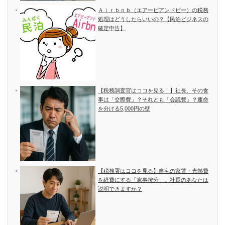
Ａｉｒｂｎｂ（エアービアンドビー）の税務
処理はどうしたらいいの？【民泊ビジネスの
確定申告】
【税務調査官はココを見る！】社長、その食
事は「交際費」？それとも「会議費」？運命
を分ける5,000円の壁
【税務署はココを見る】自宅の家賃・光熱費
を経費にする「家事按分」、社長のあなたは
説明できますか？