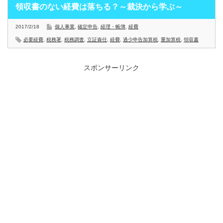
領収書のない経費は落ちる？～裁決から学ぶ～
2017/2/18
個人事業
,
確定申告
,
経理・帳簿
,
経費
必要経費
,
税務署
,
税務調査
,
立証責任
,
経費
,
過少申告加算税
,
重加算税
,
領収書
スポンサーリンク