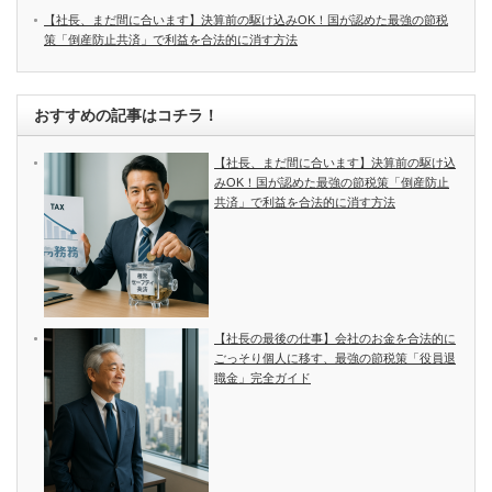
【社長、まだ間に合います】決算前の駆け込みOK！国が認めた最強の節税
策「倒産防止共済」で利益を合法的に消す方法
おすすめの記事はコチラ！
【社長、まだ間に合います】決算前の駆け込
みOK！国が認めた最強の節税策「倒産防止
共済」で利益を合法的に消す方法
【社長の最後の仕事】会社のお金を合法的に
ごっそり個人に移す、最強の節税策「役員退
職金」完全ガイド