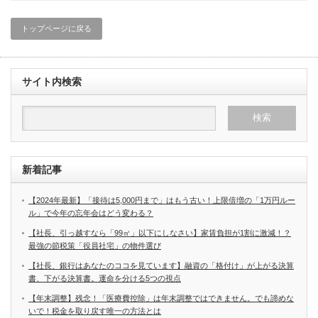
トップページに戻る
サイト内検索
新着記事
【2024年最新】「接待は5,000円まで」はもう古い！上限倍増の「1万円ルー
ル」で今年の忘年会はどう変わる？
【社長、引っ越すなら「99㎡」以下にしなさい】家賃負担が1割に激減！？
最強の節税策「役員社宅」の物件選び
【社長、銀行はあなたのココを見ています】融資の「格付け」が上がる決算
書、下がる決算書。運命を分ける5つの視点
【年末調整】残念！「医療費控除」は年末調整ではできません。でも諦めな
いで！税金を取り戻す唯一の方法とは