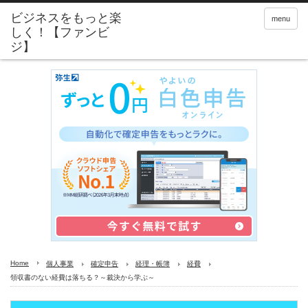
menu
Home
個人事業
確定申告
経理・帳簿
経費
領収書のない経費は落ちる？～裁決から学ぶ～