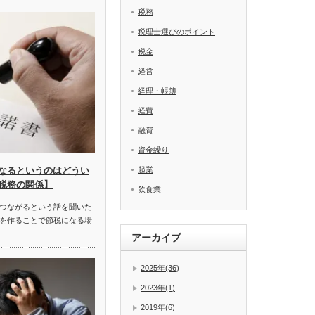
税務
税理士選びのポイント
税金
経営
経理・帳簿
経費
融資
資金繰り
起業
なるというのはどうい
税務の関係】
飲食業
つながるという話を聞いた
を作ることで節税になる場
アーカイブ
2025年(36)
2023年(1)
2019年(6)