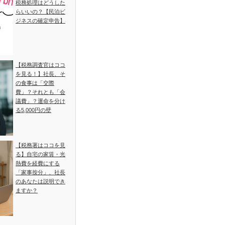
税務処理はどうした
らいいの？【民泊ビ
ジネスの確定申告】
【税務調査官はココ
を見る！】社長、そ
の食事は「交際
費」？それとも「会
議費」？運命を分け
る5,000円の壁
【税務署はココを見
る】自宅の家賃・光
熱費を経費にする
「家事按分」、社長
のあなたは説明でき
ますか？