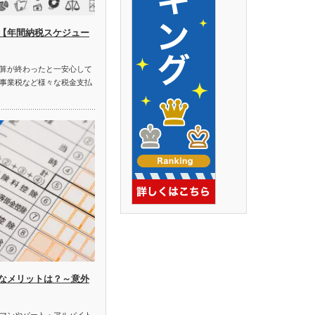
【年間納税スケジュー
算が終わったと一安心して
事業税など様々な税金支払
なメリットは？～意外