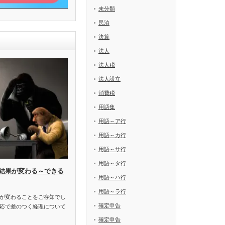
未分類
民泊
決算
法人
法人税
法人設立
消費税
用語集
用語～ア行
用語～カ行
用語～サ行
用語～タ行
結果が変わる～できる
用語～ハ行
用語～ラ行
が変わることをご存知でし
確定申告
応で差のつく経理について
確定申告