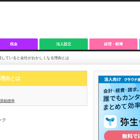
税金
法人設立
経理・帳簿
視していると会社がおかしくなる理由とは
る理由とは
課税標準
ンク