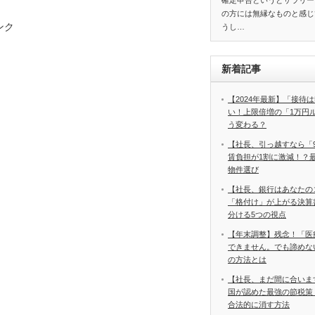
確定申告というとサラリー
の方には無縁なものと感じ
ンク
うし…
新着記事
【2024年最新】「接待は
い！上限倍増の「1万円
う変わる？
【社長、引っ越すなら「
賃負担が1割に激減！？
物件選び
【社長、銀行はあなたの
「格付け」が上がる決算
分ける5つの視点
【年末調整】残念！「医
できません。でも諦めな
の方法とは
【社長、まだ間に合いま
国が認めた最強の節税策
合法的に消す方法