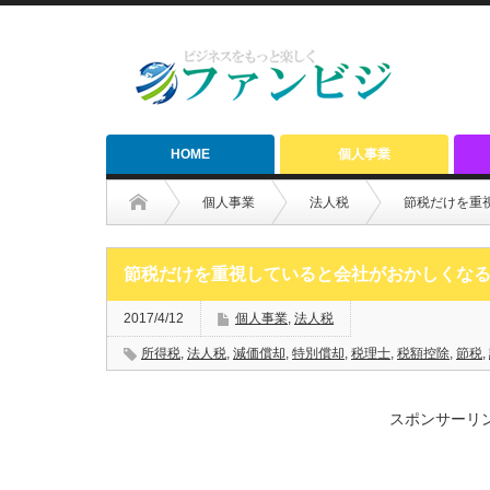
HOME
個人事業
個人事業
法人税
節税だけを重
節税だけを重視していると会社がおかしくな
2017/4/12
個人事業
,
法人税
所得税
,
法人税
,
減価償却
,
特別償却
,
税理士
,
税額控除
,
節税
,
スポンサーリ