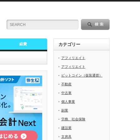
経費
カテゴリー
アフィリエイト
アフィリエイト
ビットコイン（仮装通貨）
不動産
中古車
個人事業
副業
労務、社会保険
建設業
文房具