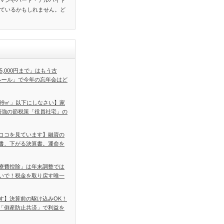
マンやパート・アルバイト
ているかもしれません。ど
5,000円まで」はもう古
ルール」で今年の忘年会はど
99㎡」以下にしなさい】家
最強の節税策「役員社宅」の
ココを見ています】融資の
書、下がる決算書。運命を
療費控除」は年末調整では
いで！税金を取り戻す唯一
す】決算前の駆け込みOK！
「倒産防止共済」で利益を