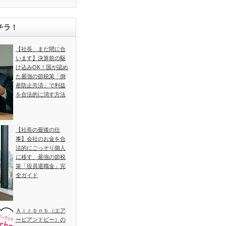
チラ！
【社長、まだ間に合
います】決算前の駆
け込みOK！国が認め
た最強の節税策「倒
産防止共済」で利益
を合法的に消す方法
【社長の最後の仕
事】会社のお金を合
法的にごっそり個人
に移す、最強の節税
策「役員退職金」完
全ガイド
Ａｉｒｂｎｂ（エア
ービアンドビー）の