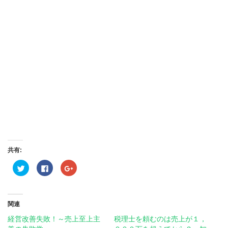
共有:
ク
Facebook
ク
リ
で
リ
ッ
共
ッ
ク
有
ク
し
す
し
て
る
て
Twitter
に
Google+
関連
で
は
で
共
ク
共
経営改善失敗！～売上至上主
税理士を頼むのは売上が１，
有
リ
有
(新
ッ
(新