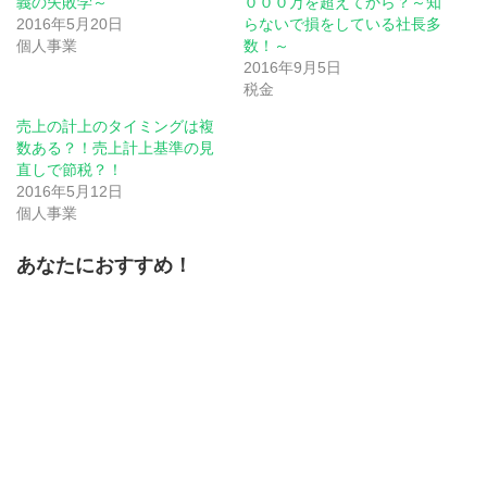
義の失敗学～
０００万を超えてから？～知
し
ク
し
2016年5月20日
い
し
い
らないで損をしている社長多
ウ
て
ウ
個人事業
数！～
ィ
く
ィ
ン
だ
ン
2016年9月5日
ド
さ
ド
ウ
い
ウ
税金
で
(新
で
開
し
開
売上の計上のタイミングは複
き
い
き
ま
ウ
ま
数ある？！売上計上基準の見
す)
ィ
す)
ン
直しで節税？！
ド
2016年5月12日
ウ
で
個人事業
開
き
ま
す)
あなたにおすすめ！