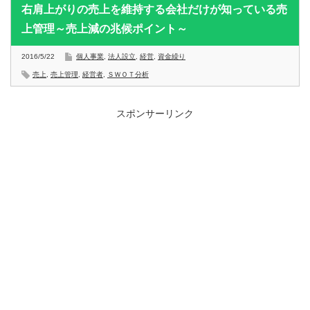
右肩上がりの売上を維持する会社だけが知っている売
上管理～売上減の兆候ポイント～
2016/5/22
個人事業
,
法人設立
,
経営
,
資金繰り
売上
,
売上管理
,
経営者
,
ＳＷＯＴ分析
スポンサーリンク