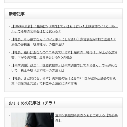
新着記事
【2024年最新】「接待は5,000円まで」はもう古い！上限倍増の「1万円ルー
ル」で今年の忘年会はどう変わる？
【社長、引っ越すなら「99㎡」以下にしなさい】家賃負担が1割に激減！？
最強の節税策「役員社宅」の物件選び
【社長、銀行はあなたのココを見ています】融資の「格付け」が上がる決算
書、下がる決算書。運命を分ける5つの視点
【年末調整】残念！「医療費控除」は年末調整ではできません。でも諦めな
いで！税金を取り戻す唯一の方法とは
【社長、まだ間に合います】決算前の駆け込みOK！国が認めた最強の節税
策「倒産防止共済」で利益を合法的に消す方法
おすすめの記事はコチラ！
過大役員報酬を判例をもとに考える【泡盛事
件】