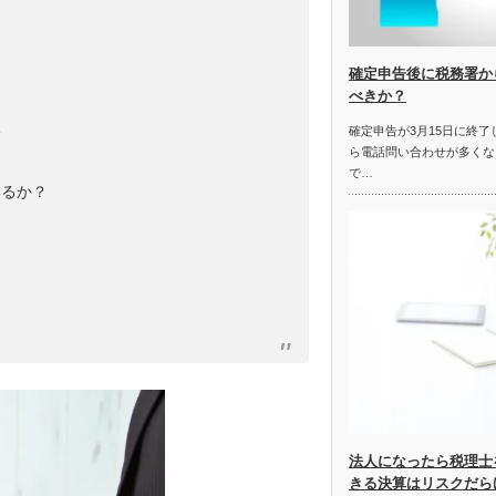
確定申告後に税務署か
べきか？
い
確定申告が3月15日に終
ら電話問い合わせが多くな
で…
いるか？
法人になったら税理士
きる決算はリスクだら