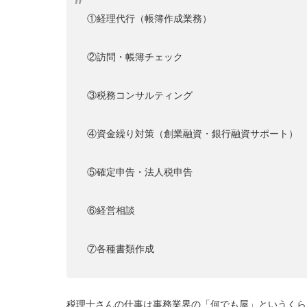
①経理代行（帳簿作成業務）
②訪問・帳簿チェック
③税務コンサルティング
④資金繰り対策（創業融資・銀行融資サポート）
⑤確定申告・法人税申告
⑥経営相談
⑦各種書類作成
税理士さんの仕事は事務業界の「何でも屋」というくら