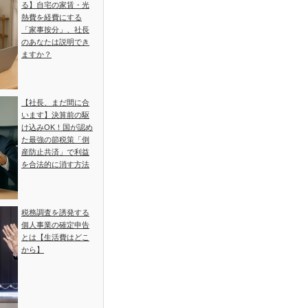
る】自宅の家賃・光
熱費を経費にする
「家事按分」、社長
のあなたは説明でき
ますか？
【社長、まだ間に合
います】決算前の駆
け込みOK！国が認め
た最強の節税策「倒
産防止共済」で利益
を合法的に消す方法
税務調査を誘発する
個人事業の確定申告
とは【生活費はどこ
から】