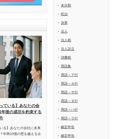
未分類
民泊
決算
法人
法人税
法人設立
消費税
用語集
用語～ア行
用語～カ行
用語～サ行
用語～タ行
っている】あなたの会
用語～ハ行
1年後の成功を約束する
方
用語～ラ行
確定申告
いる】あなたの会社に未来
？年商10億の壁を越える企
確定申告