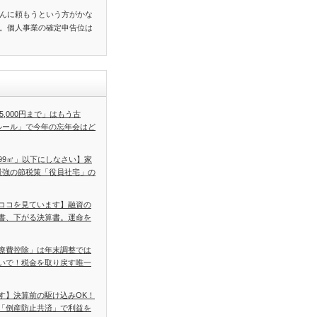
んに頼もうという方がかな
。個人事業の確定申告位は
5,000円まで」はもう古
ルール」で今年の忘年会はど
99㎡」以下にしなさい】家
最強の節税策「役員社宅」の
ココを見ています】融資の
書、下がる決算書。運命を
療費控除」は年末調整では
いで！税金を取り戻す唯一
す】決算前の駆け込みOK！
「倒産防止共済」で利益を