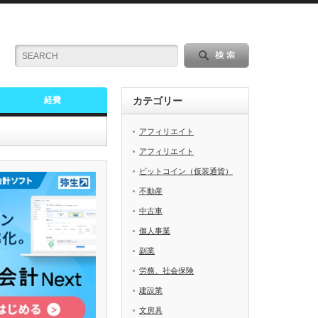
経費
カテゴリー
アフィリエイト
アフィリエイト
ビットコイン（仮装通貨）
不動産
中古車
個人事業
副業
労務、社会保険
建設業
文房具