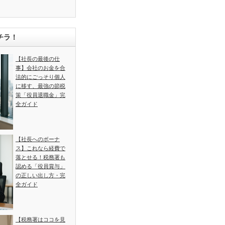
チラ！
【社長の最後の仕
事】会社のお金を合
法的にごっそり個人
に移す、最強の節税
策「役員退職金」完
全ガイド
【社長へのボーナ
ス】これなら経費で
落とせる！税務署も
認める「役員賞与」
の正しい出し方・完
全ガイド
【税務署はココを見