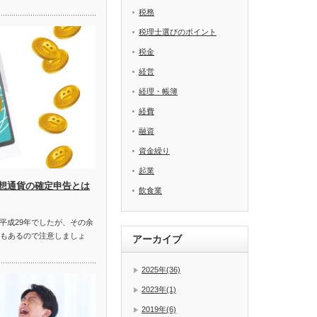
税務
税理士選びのポイント
税金
経営
経理・帳簿
経費
融資
資金繰り
起業
想通貨の確定申告とは
飲食業
平成29年でしたが、その余
にもあるので注意しましょ
アーカイブ
2025年(36)
2023年(1)
2019年(6)