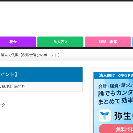
税金
法人設立
経理・帳簿
を選んで失敗【税理士選びのポイント】
ポイント】
,
税理士
,
顧問料
ンク