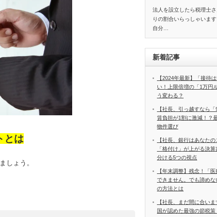
法人を設立したら税理士さ
りの割合いらっしゃいます
自分…
新着記事
【2024年最新】「接待は
い！上限倍増の「1万円
う変わる？
【社長、引っ越すなら「
賃負担が1割に激減！？
物件選び
トとは
【社長、銀行はあなたの
「格付け」が上がる決算
分ける5つの視点
ましょう。
【年末調整】残念！「医
できません。でも諦めな
の方法とは
【社長、まだ間に合いま
国が認めた最強の節税策