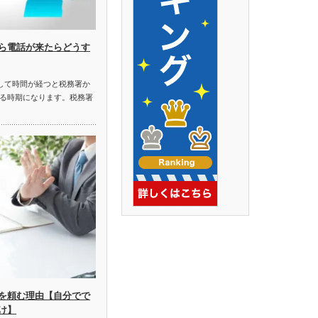
ら電話が来たらどうす
了して時間が経つと税務署か
る時期になります。税務署
を頼む理由【自分でで
け】