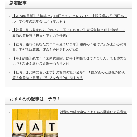
新着記事
【2024年最新】「接待は5,000円まで」はもう古い！上限倍増の「1万円ルー
ル」で今年の忘年会はどう変わる？
【社長、引っ越すなら「99㎡」以下にしなさい】家賃負担が1割に激減！？
最強の節税策「役員社宅」の物件選び
【社長、銀行はあなたのココを見ています】融資の「格付け」が上がる決算
書、下がる決算書。運命を分ける5つの視点
【年末調整】残念！「医療費控除」は年末調整ではできません。でも諦めな
いで！税金を取り戻す唯一の方法とは
【社長、まだ間に合います】決算前の駆け込みOK！国が認めた最強の節税
策「倒産防止共済」で利益を合法的に消す方法
おすすめの記事はコチラ！
消費税の確定申告でよくある間違いと注意点