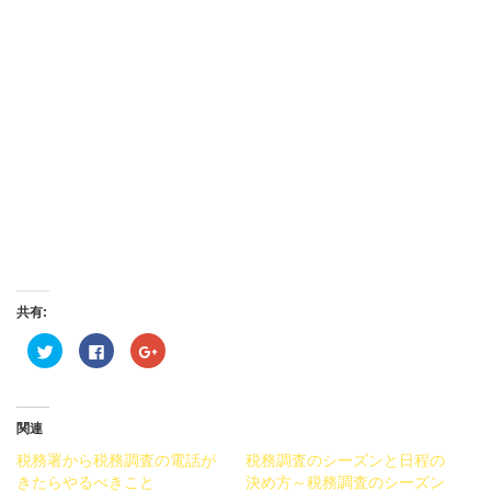
共有:
ク
Facebook
ク
リ
で
リ
ッ
共
ッ
ク
有
ク
し
す
し
て
る
て
Twitter
に
Google+
関連
で
は
で
共
ク
共
税務署から税務調査の電話が
税務調査のシーズンと日程の
有
リ
有
(新
ッ
(新
きたらやるべきこと
決め方～税務調査のシーズン