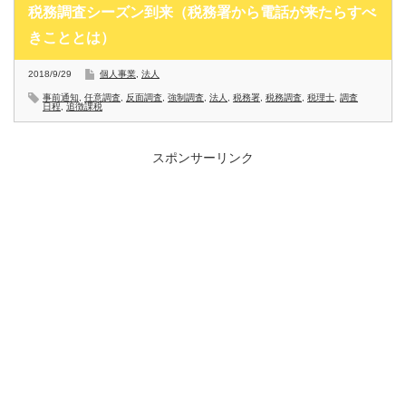
税務調査シーズン到来（税務署から電話が来たらすべ
きこととは）
2018/9/29
個人事業
,
法人
事前通知
,
任意調査
,
反面調査
,
強制調査
,
法人
,
税務署
,
税務調査
,
税理士
,
調査
日程
,
追徴課税
スポンサーリンク