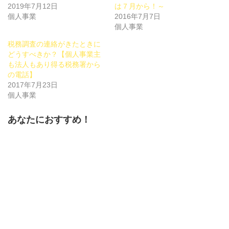
し
ク
し
2019年7月12日
い
し
い
は７月から！～
ウ
て
ウ
個人事業
2016年7月7日
ィ
く
ィ
ン
だ
ン
個人事業
ド
さ
ド
ウ
い
ウ
で
(新
で
税務調査の連絡がきたときに
開
し
開
どうすべきか？【個人事業主
き
い
き
ま
ウ
ま
も法人もあり得る税務署から
す)
ィ
す)
ン
の電話】
ド
2017年7月23日
ウ
で
個人事業
開
き
ま
す)
あなたにおすすめ！