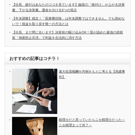
【社長、銀行はあなたのココを見ています】融資の「格付け」が上がる決算
書、下がる決算書。運命を分ける5つの視点
【年末調整】残念！「医療費控除」は年末調整ではできません。でも諦めな
いで！税金を取り戻す唯一の方法とは
【社長、まだ間に合います】決算前の駆け込みOK！国が認めた最強の節税
策「倒産防止共済」で利益を合法的に消す方法
おすすめの記事はコチラ！
過大役員報酬を判例をもとに考える【泡盛事
件】
税理士だと思っていたらニセ税理士だった～
ニセ税理士って何？～