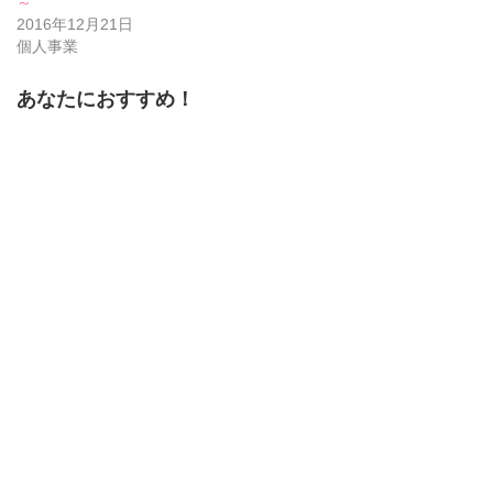
～
す)
ィ
す)
ン
2016年12月21日
ド
個人事業
ウ
で
開
き
あなたにおすすめ！
ま
す)