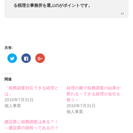
る税理士事務所を選ぶのがポイントです。
共有:
ク
Facebook
ク
リ
で
リ
ッ
共
ッ
ク
有
ク
し
す
し
て
る
て
Twitter
に
Google+
関連
で
は
で
共
ク
共
「税務調査対応できる経理と
経理の腕で税務調査の結果が
有
リ
有
(新
ッ
(新
は」
変わる～できる経理が会社を
し
ク
し
2016年7月31日
い
し
い
救う～
ウ
て
ウ
個人事業
2016年7月31日
ィ
く
ィ
ン
だ
ン
個人事業
ド
さ
ド
ウ
い
ウ
で
(新
で
建設業に税務調査は来る？！
開
し
開
～建設業の脱税ってあるの？
き
い
き
ま
ウ
ま