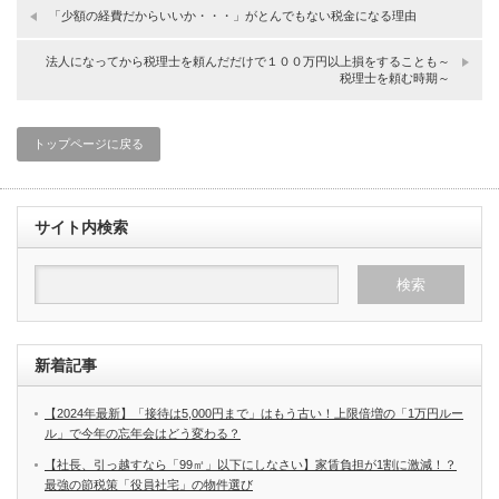
「少額の経費だからいいか・・・」がとんでもない税金になる理由
法人になってから税理士を頼んだだけで１００万円以上損をすることも～
税理士を頼む時期～
トップページに戻る
サイト内検索
新着記事
【2024年最新】「接待は5,000円まで」はもう古い！上限倍増の「1万円ルー
ル」で今年の忘年会はどう変わる？
【社長、引っ越すなら「99㎡」以下にしなさい】家賃負担が1割に激減！？
最強の節税策「役員社宅」の物件選び