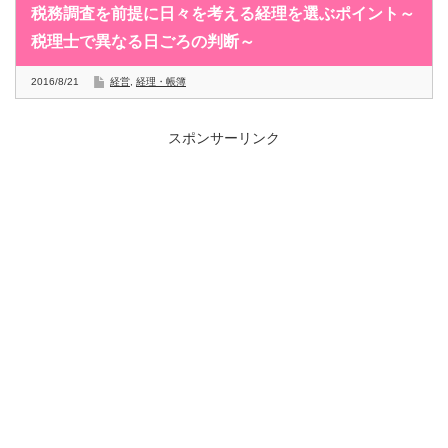
税務調査を前提に日々を考える経理を選ぶポイント～
税理士で異なる日ごろの判断～
2016/8/21
経営
,
経理・帳簿
スポンサーリンク