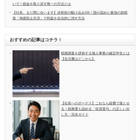
いで！税金を取り戻す唯一の方法とは
【社長、まだ間に合います】決算前の駆け込みOK！国が認めた最強の節税
策「倒産防止共済」で利益を合法的に消す方法
おすすめの記事はコチラ！
税務調査を誘発する個人事業の確定申告とは
【生活費はどこから】
【社長へのボーナス】これなら経費で落とせ
る！税務署も認める「役員賞与」の正しい出
し方・完全ガイド