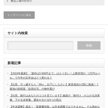
食品工場の仕分け
トップページに戻る
サイト内検索
新着記事
【2024年最新】「接待は5,000円まで」はもう古い！上限倍増の「1万円ルー
ル」で今年の忘年会はどう変わる？
【社長、引っ越すなら「99㎡」以下にしなさい】家賃負担が1割に激減！？
最強の節税策「役員社宅」の物件選び
【社長、銀行はあなたのココを見ています】融資の「格付け」が上がる決算
書、下がる決算書。運命を分ける5つの視点
【年末調整】残念！「医療費控除」は年末調整ではできません。でも諦めな