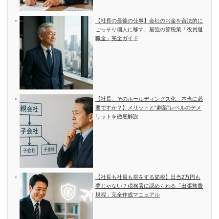
【社長の最後の仕事】会社のお金を合法的に
ごっそり個人に移す、最強の節税策「役員退
職金」完全ガイド
【社長、そのホールディングス化、本当に必
要ですか？】メリットと“劇薬”レベルのデメ
リットを徹底解説
【社長も社員も得をする節税】日当2万円も
夢じゃない？税務署に認められる「出張旅費
規程」完全作成マニュアル