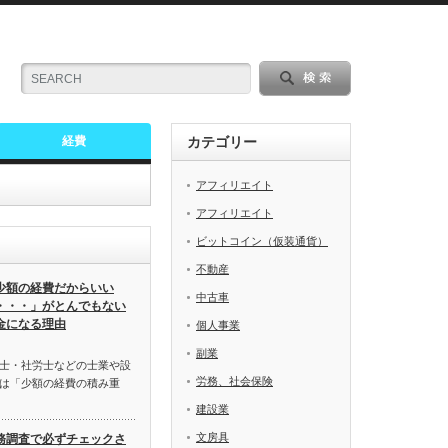
経費
カテゴリー
アフィリエイト
アフィリエイト
ビットコイン（仮装通貨）
不動産
少額の経費だからいい
中古車
・・・」がとんでもない
金になる理由
個人事業
副業
士・社労士などの士業や設
労務、社会保険
は「少額の経費の積み重
建設業
文房具
務調査で必ずチェックさ