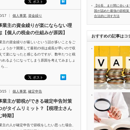
【社長、まだ間に合いま
国が認めた最強の節税策
0/17
個人事業
,
資金繰り
合法的に消す方法
事業主の資金繰りが楽にならない理
は【個人の税金の仕組みが原因】
おすすめの記事はコ
業主の資金繰りが厳しいという話が多いことをご
しょうか？開業して最初の頃は成長が早いので収
えて楽になったと感じるのですが、数年たつと税
われるようになってしまう原因を考えてみましょ
さら…
0/15
個人事業
,
確定申告
事業主が節税ができる確定申告対策
つがタイムリミット？【税理士さん
む時期】
業主の人が確定申告で節税をしたい思った場合、