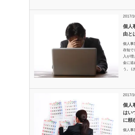
2017/1
個人
由と
個人事
存知で
入が増
金に追
う。 (
2017/1
個人
はい
に頼
個人事