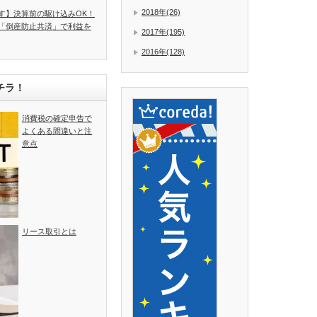
2018年(26)
す】決算前の駆け込みOK！
「倒産防止共済」で利益を
2017年(195)
2016年(128)
チラ！
消費税の確定申告で
よくある間違いと注
意点
リース取引とは