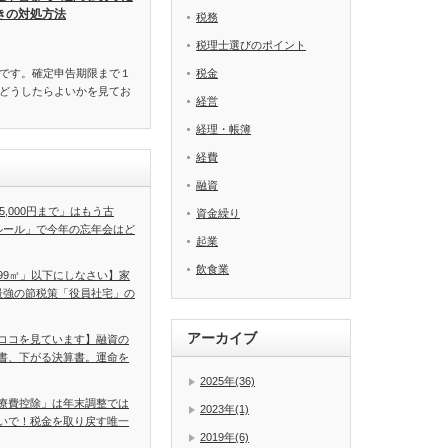
きの対処方法
税務
税理士選びのポイント
です。確定申告期限まで１
税金
どうしたらよいかを見てお
経営
経理・帳簿
経費
融資
5,000円まで」はもう古
資金繰り
ルール」で今年の忘年会はど
起業
飲食業
99㎡」以下にしなさい】家
最強の節税策「役員社宅」の
アーカイブ
ココを見ています】融資の
書、下がる決算書。運命を
2025年(36)
療費控除」は年末調整では
2023年(1)
いで！税金を取り戻す唯一
2019年(6)