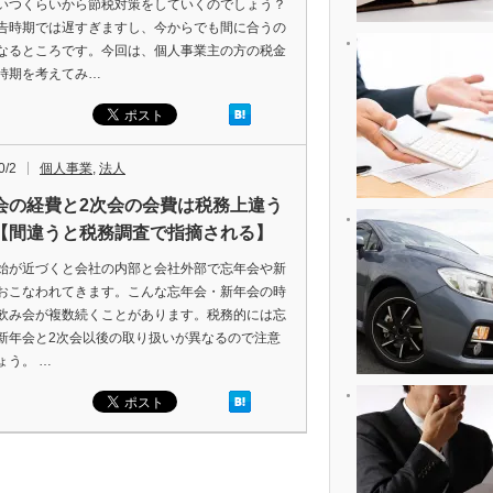
いつくらいから節税対策をしていくのでしょう？
告時期では遅すぎますし、今からでも間に合うの
なるところです。今回は、個人事業主の方の税金
時期を考えてみ…
0/2
個人事業
,
法人
会の経費と2次会の会費は税務上違う
【間違うと税務調査で指摘される】
始が近づくと会社の内部と会社外部で忘年会や新
おこなわれてきます。こんな忘年会・新年会の時
飲み会が複数続くことがあります。税務的には忘
新年会と2次会以後の取り扱いが異なるので注意
ょう。 …