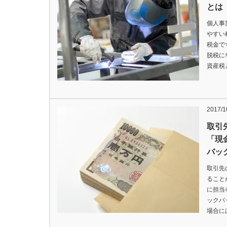
とは
個人事
やすい
税金で
脱税に
資産税
2017/1
取引
「現
バッ
取引先
ること
に担当
ックバ
場合に