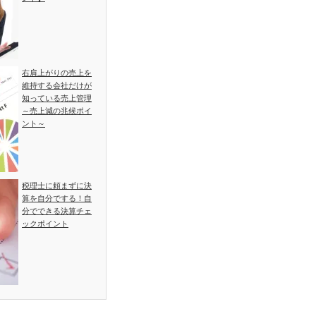
右肩上がりの売上を
維持する会社だけが
知っている売上管理
～売上減の兆候ポイ
ント～
税理士に頼まずに決
算を自分でする！自
分でできる決算チェ
ックポイント