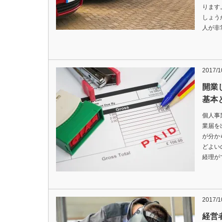
ります
しょう
人が非
2017/1
開業
基本
個人事
業届を
が分か
どよい
経理が
2017/1
経営