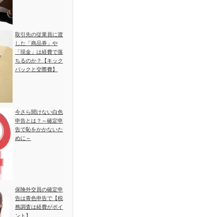
取引先の従業員に渡
した「商品券」や
「現金」は経費で落
ちるのか？【キック
バックと交際費】
今さら聞けない白色
申告とは？～確定申
告で恥をかかないた
めに～
保険外交員の確定申
告は青色申告で【税
務調査は経費がポイ
ント】