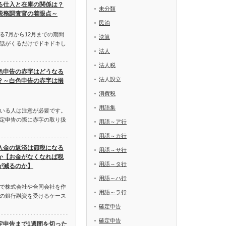
る仕入と在庫の関係は？
未分類
税務調査官の着眼点～
民泊
る7月から12月までの期間
決算
話がくるだけでドキドキし
法人
法人税
色申告の赤字はどうなる
法人設立
？～白色申告の赤字は損
消費税
用語集
いる人は注意が必要です。
定申告の際に赤字の取り扱
用語～ア行
用語～カ行
入金の返済は節税になる
用語～サ行
か【お金がなくなれば税
用語～タ行
が減るのか】
用語～ハ行
で株式会社や合同会社を作
用語～ラ行
の銀行融資を受けるケース
確定申告
確定申告
定申告まで1週間を切った