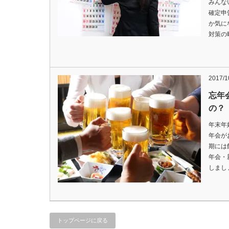
みんな
確定申
か気に
対策の
2017/1
忘年
の？
年末年
年会が
期には
年会・
しまし
トップページに戻る