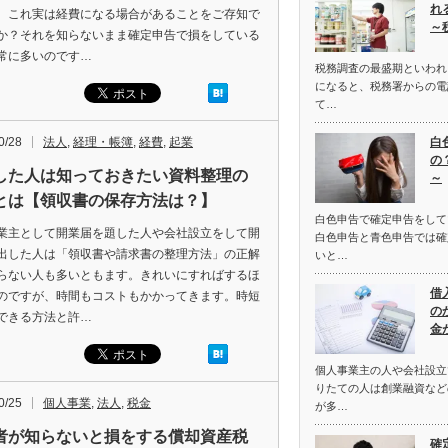
れ
。これ実は経費になる場合があることをご存知で
～
か？それを知らないまま確定申告で損をしている
常に多いのです…
税務調査の最盛期といわれ
になると、税務署からの電
て…
0/28
法人
,
経理・帳簿
,
経費
,
起業
白
の
した人は知っておきたい資料整理の
～
とは【領収書の保存方法は？】
白色申告で確定申告をして
業主として開業届を題した人や会社設立をして開
白色申告と青色申告では確
出した人は「領収書や請求書の整理方法」の正解
いと…
らない人も多いともます。きれいにすればするほ
借
のですが、時間もコストもかかってきます。時短
の
できる方法と許…
金
個人事業主の人や会社設立
りたての人は創業融資など
0/25
個人事業
,
法人
,
税金
が多…
者が知らないと損をする償却資産税
確