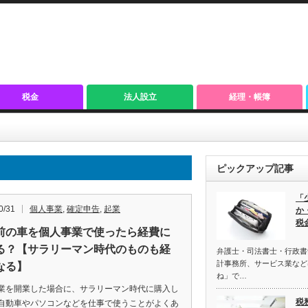
税金
法人設立
経理・帳簿
ピックアップ記事
「
0/31
個人事業
,
確定申告
,
起業
か
税
前の車を個人事業で使ったら経費に
る？【サラリーマン時代のものも経
弁護士・司法書士・行政書
計事務所、サービス業など
なる】
ね」で…
業を開業した場合に、サラリーマン時代に購入し
税
自動車やパソコンなどを仕事で使うことがよくあ