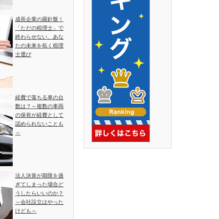
成長企業の羅針盤！
「ただの税理士」で
終わらせない、あな
たの未来を拓く税理
士選び
経費で落ちる車の台
数は？～複数の車両
の保有が経費として
認められないことも
～
法人決算が期限を過
ぎてしまった場合ど
うしたらいいのか？
～会社設立はやった
けども～