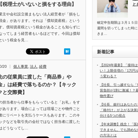
【税理士がいないと損をする理由】
と
業主や会社設立後まもない法人経営者が「損をし
税金」があります。それは「償却資産税」という
確定申告期限は３月１５日
す。償却資産税という税金があることも知らずに
週間を切ってしまった時に
なってしまう経営者もいるほどです。今回は償却
きま…
という税金を見…
新着記事
【2024年最新】「接待は
0/20
個人事業
,
法人
,
経費
い！上限倍増の「1万円
先の従業員に渡した「商品券」や
う変わる？
金」は経費で落ちるのか？【キック
【社長、引っ越すなら「
賃負担が1割に激減！？
クと交際費】
物件選び
の担当者から仕事をもらっていると「お礼」をす
【社長、銀行はあなたの
があります。場合によっては現場ごとや物件ごと
「格付け」が上がる決算
者にリベートを支払うケースもあります。このキ
分ける5つの視点
ックなどを取引先の会社ではなく担当者に渡した
【年末調整】残念！「医
はどうなってし…
できません。でも諦めな
の方法とは