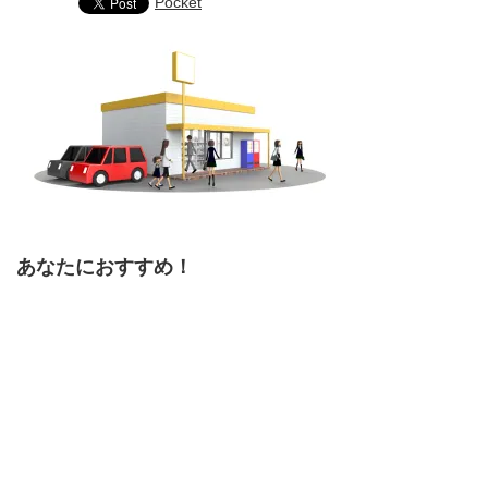
Pocket
あなたにおすすめ！