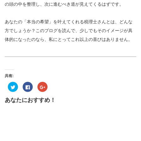
の頭の中を整理し、次に進むべき道が見えてくるはずです。
あなたの「本当の希望」を叶えてくれる税理士さんとは、どんな
方でしょうか？このブログを読んで、少しでもそのイメージが具
体的になったのなら、私にとってこれ以上の喜びはありません。
共有:
ク
Facebook
ク
リ
で
リ
ッ
共
ッ
ク
有
ク
あなたにおすすめ！
し
す
し
て
る
て
Twitter
に
Google+
で
は
で
共
ク
共
有
リ
有
(新
ッ
(新
し
ク
し
い
し
い
ウ
て
ウ
ィ
く
ィ