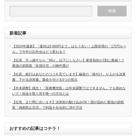
新着記事
【2024年最新】「接待は5,000円まで」はもう古い！上限倍増の「1万円ルー
ル」で今年の忘年会はどう変わる？
【社長、引っ越すなら「99㎡」以下にしなさい】家賃負担が1割に激減！？
最強の節税策「役員社宅」の物件選び
【社長、銀行はあなたのココを見ています】融資の「格付け」が上がる決算
書、下がる決算書。運命を分ける5つの視点
【年末調整】残念！「医療費控除」は年末調整ではできません。でも諦めな
いで！税金を取り戻す唯一の方法とは
【社長、まだ間に合います】決算前の駆け込みOK！国が認めた最強の節税
策「倒産防止共済」で利益を合法的に消す方法
おすすめの記事はコチラ！