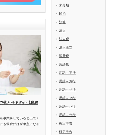
未分類
民泊
決算
法人
法人税
法人設立
消費税
用語集
用語～ア行
用語～カ行
用語～サ行
用語～タ行
で落とせるのか【税務
用語～ハ行
用語～ラ行
も事業をしていると出てく
確定申告
にも飲食代はが争点になる
確定申告