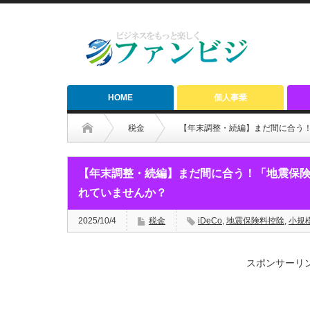
HOME
個人事業
税金
【年末調整・続編】まだ間に合う！
【年末調整・続編】まだ間に合う！「地震保険料
れていませんか？
2025/10/4
税金
iDeCo
,
地震保険料控除
,
小規
スポンサーリ