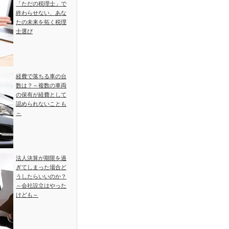
「ただの税理士」で
終わらせない、あな
たの未来を拓く税理
士選び
経費で落ちる車の台
数は？～複数の車両
の保有が経費として
認められないことも
～
法人決算が期限を過
ぎてしまった場合ど
うしたらいいのか？
～会社設立はやった
けども～