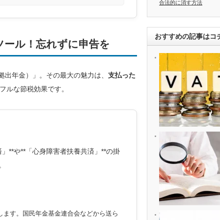
合法的に消す方法
おすすめの記事はコ
税ツール！忘れずに申告を
定拠出年金）」。その最大の魅力は、
支払った
フルな節税効果です。
」**や**「心身障害者扶養共済」**の掛
。
入します。国民年金基金連合会などから送ら