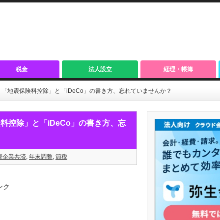
税金
法人設立
経理・帳簿
「地震保険料控除」と「iDeCo」の書き方、忘れていませんか？
控除」と「iDeCo」の書き方、忘
模企業共済
,
年末調整
,
節税
ンク