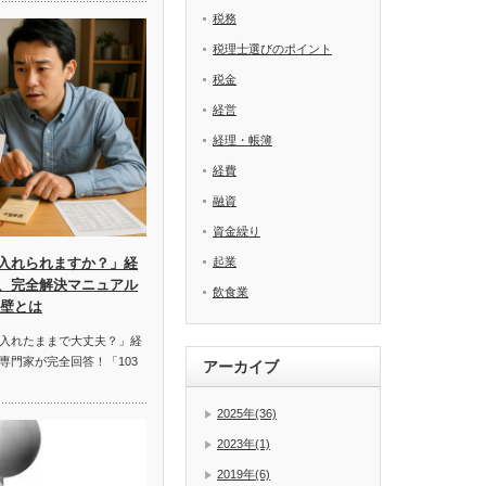
税務
税理士選びのポイント
税金
経営
経理・帳簿
経費
融資
資金繰り
起業
入れられますか？」経
、完全解決マニュアル
飲食業
の壁とは
入れたままで大丈夫？」経
専門家が完全回答！「103
アーカイブ
2025年(36)
2023年(1)
2019年(6)