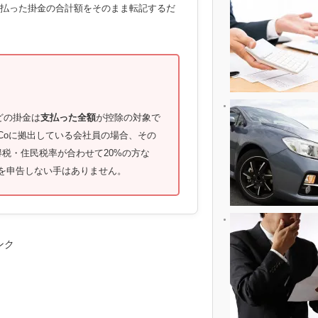
払った掛金の合計額をそのまま転記するだ
どの掛金は
支払った全額
が控除の対象で
iDeCoに拠出している会社員の場合、その
所得税・住民税率が合わせて20%の方な
を申告しない手はありません。
ンク