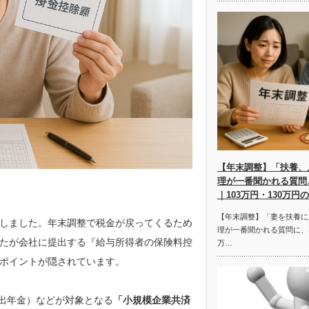
【年末調整】「扶養、
理が一番聞かれる質問
｜103万円・130万円
【年末調整】「妻を扶養に
しました。年末調整で税金が戻ってくるため
理が一番聞かれる質問に、
たが会社に提出する『給与所得者の保険料控
万…
ポイントが隠されています。
拠出年金）などが対象となる
「小規模企業共済