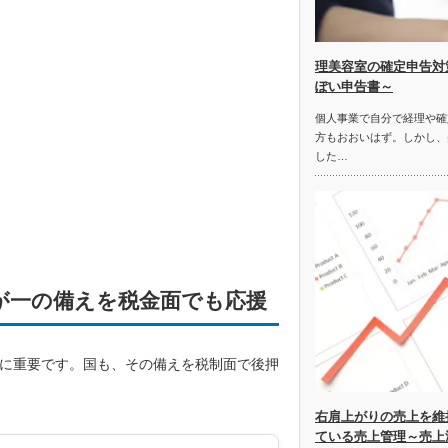
理美容室の確定申告対
ぽい申告書～
個人事業で自分で経理や確
方もおおいはず。しかし、
した…
が一の備えを税金面でも応援
に重要です。国も、その備えを税制面で後押
右肩上がりの売上を維
ている売上管理～売上