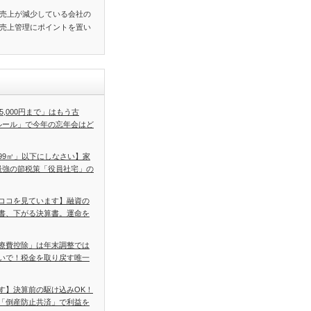
売上が減少している会社の
売上管理にポイントを置い
5,000円まで」はもう古
ルール」で今年の忘年会はど
99㎡」以下にしなさい】家
最強の節税策「役員社宅」の
ココを見ています】融資の
書、下がる決算書。運命を
療費控除」は年末調整では
いで！税金を取り戻す唯一
す】決算前の駆け込みOK！
「倒産防止共済」で利益を