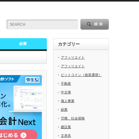
経費
カテゴリー
アフィリエイト
アフィリエイト
ビットコイン（仮装通貨）
不動産
中古車
個人事業
副業
労務、社会保険
建設業
文房具