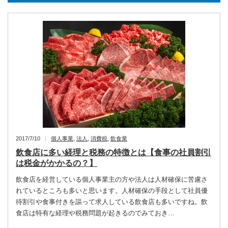
2017/7/10
個人事業
,
法人
,
消費税
,
飲食業
飲食店に多い経理と税務の特徴とは【食事の社員割引
は税金がかかるの？】
飲食店を経営している個人事業主の方や法人は人材確保に苦慮さ
れているところも多いと思います。人材確保の手段として社員優
待割引や食事付きを謳って求人している飲食店も多いですね。飲
食店は特有な経理や税務問題が起きるのでみておき…