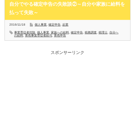
自分でやる確定申告の失敗談②～自分や家族に給料を
払って失敗～
2016/11/18
個人事業
,
確定申告
,
起業
事業専従者控除
,
個人事業
,
家族への給料
,
確定申告
,
税務調査
,
税理士
,
自分へ
の給料
,
青色事業専従者給与
,
青色申告
スポンサーリンク