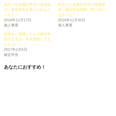
共
ク
共
自分でやる確定申告の失敗談
自分でやる確定申告の失敗談
有
リ
有
(新
ッ
(新
①～青色申告を受けられなか
⑥～確定申告期限に間に合わ
し
ク
し
った！～
い
し
い
なかった！～
ウ
て
ウ
2016年11月17日
2016年11月30日
ィ
く
ィ
ン
だ
ン
個人事業
個人事業
ド
さ
ド
ウ
い
ウ
で
(新
で
前年中に退職した人の確定申
開
し
開
告の注意点～年末調整しても
き
い
き
ま
ウ
ま
らえない！～
す)
ィ
す)
ン
2017年2月5日
ド
確定申告
ウ
で
開
き
あなたにおすすめ！
ま
す)