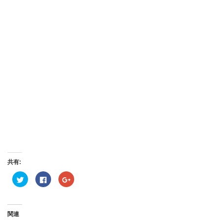
共有:
ク
Facebook
ク
リ
で
リ
ッ
共
ッ
ク
有
ク
し
す
し
て
る
て
Twitter
に
Google+
関連
で
は
で