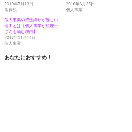
ウ
て
ウ
2019年7月13日
2016年6月25日
ィ
く
ィ
ン
だ
ン
消費税
個人事業
ド
さ
ド
ウ
い
ウ
で
(新
で
個人事業の資金繰りが難しい
開
し
開
理由とは【個人事業が税理士
き
い
き
ま
ウ
ま
さんを頼む理由】
す)
ィ
す)
ン
2017年11月14日
ド
個人事業
ウ
で
開
き
あなたにおすすめ！
ま
す)