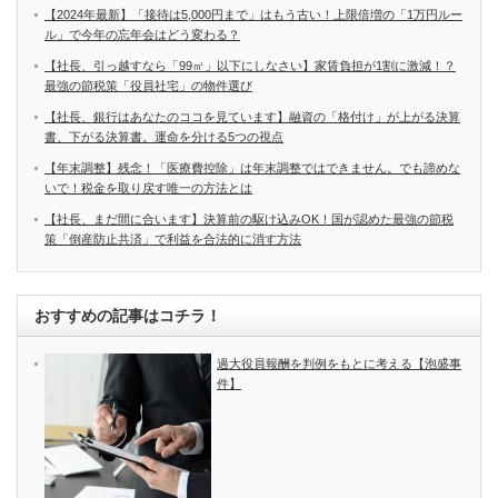
【2024年最新】「接待は5,000円まで」はもう古い！上限倍増の「1万円ルー
ル」で今年の忘年会はどう変わる？
【社長、引っ越すなら「99㎡」以下にしなさい】家賃負担が1割に激減！？
最強の節税策「役員社宅」の物件選び
【社長、銀行はあなたのココを見ています】融資の「格付け」が上がる決算
書、下がる決算書。運命を分ける5つの視点
【年末調整】残念！「医療費控除」は年末調整ではできません。でも諦めな
いで！税金を取り戻す唯一の方法とは
【社長、まだ間に合います】決算前の駆け込みOK！国が認めた最強の節税
策「倒産防止共済」で利益を合法的に消す方法
おすすめの記事はコチラ！
過大役員報酬を判例をもとに考える【泡盛事
件】