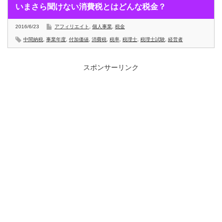
いまさら聞けない消費税とはどんな税金？
2016/6/23
アフィリエイト
,
個人事業
,
税金
中間納税
,
事業年度
,
付加価値
,
消費税
,
税率
,
税理士
,
税理士試験
,
経営者
スポンサーリンク