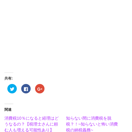
共有:
ク
Facebook
ク
リ
で
リ
ッ
共
ッ
ク
有
ク
し
す
し
て
る
て
Twitter
に
Google+
関連
で
は
で
共
ク
共
消費税10％になると経理はど
知らない間に消費税を脱
有
リ
有
(新
ッ
(新
うなるの？【税理士さんに頼
税？！~知らないと怖い消費
し
ク
し
む人も増える可能性あり】
い
し
い
税の納税義務~