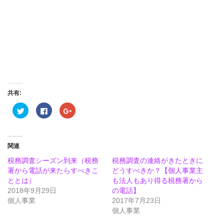
共有:
ク
Facebook
ク
リ
で
リ
ッ
共
ッ
ク
有
ク
し
す
し
て
る
て
Twitter
に
Google+
関連
で
は
で
共
ク
共
税務調査シーズン到来（税務
税務調査の連絡がきたときに
有
リ
有
(新
ッ
(新
署から電話が来たらすべきこ
どうすべきか？【個人事業主
し
ク
し
ととは）
い
し
い
も法人もあり得る税務署から
ウ
て
ウ
2018年9月29日
の電話】
ィ
く
ィ
ン
だ
ン
個人事業
2017年7月23日
ド
さ
ド
ウ
い
ウ
個人事業
で
(新
で
開
し
開