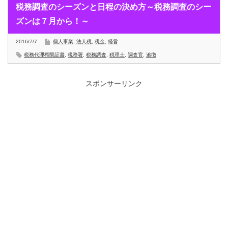
税務調査のシーズンと日程の決め方～税務調査のシー
ズンは７月から！～
2016/7/7
個人事業
,
法人税
,
税金
,
経営
税務代理権限証書
,
税務署
,
税務調査
,
税理士
,
調査官
,
追徴
スポンサーリンク