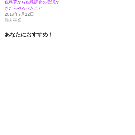
税務署から税務調査の電話が
き
い
き
ま
ウ
ま
きたらやるべきこと
す)
ィ
す)
ン
2019年7月12日
ド
個人事業
ウ
で
開
き
あなたにおすすめ！
ま
す)