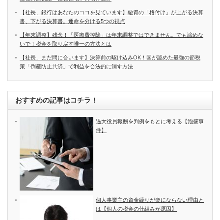
【社長、銀行はあなたのココを見ています】融資の「格付け」が上がる決算
書、下がる決算書。運命を分ける5つの視点
【年末調整】残念！「医療費控除」は年末調整ではできません。でも諦めな
いで！税金を取り戻す唯一の方法とは
【社長、まだ間に合います】決算前の駆け込みOK！国が認めた最強の節税
策「倒産防止共済」で利益を合法的に消す方法
おすすめの記事はコチラ！
過大役員報酬を判例をもとに考える【泡盛事
件】
個人事業主の資金繰りが楽にならない理由と
は【個人の税金の仕組みが原因】