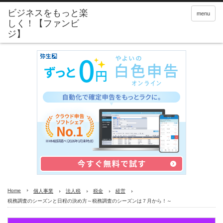
menu
Home
個人事業
法人税
税金
経営
税務調査のシーズンと日程の決め方～税務調査のシーズンは７月から！～