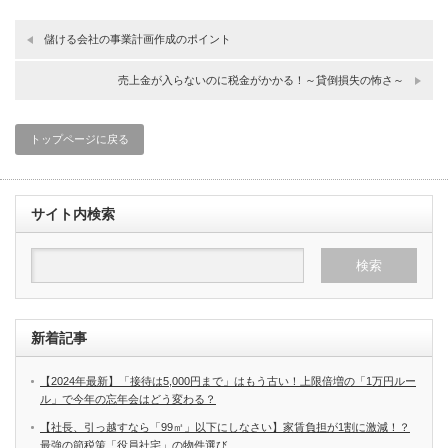
儲ける会社の事業計画作成のポイント
売上金が入らないのに税金がかかる！～貸倒損失の怖さ～
トップページに戻る
サイト内検索
新着記事
【2024年最新】「接待は5,000円まで」はもう古い！上限倍増の「1万円ルー
ル」で今年の忘年会はどう変わる？
【社長、引っ越すなら「99㎡」以下にしなさい】家賃負担が1割に激減！？
最強の節税策「役員社宅」の物件選び