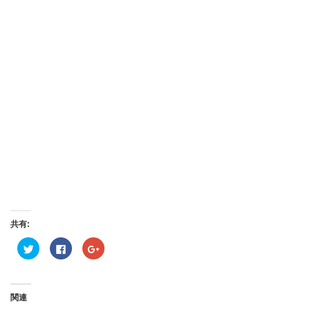
共有:
ク
Facebook
ク
リ
で
リ
ッ
共
ッ
ク
有
ク
し
す
し
て
る
て
Twitter
に
Google+
関連
で
は
で