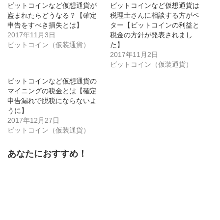
共
ク
共
ビットコインなど仮想通貨が
ビットコインなど仮想通貨は
有
リ
有
(新
ッ
(新
盗まれたらどうなる？【確定
税理士さんに相談する方がベ
し
ク
し
申告をすべき損失とは】
い
し
い
ター【ビットコインの利益と
ウ
て
ウ
2017年11月3日
税金の方針が発表されまし
ィ
く
ィ
ン
だ
ン
ビットコイン（仮装通貨）
た】
ド
さ
ド
ウ
い
ウ
2017年11月2日
で
(新
で
ビットコイン（仮装通貨）
開
し
開
き
い
き
ま
ウ
ま
ビットコインなど仮想通貨の
す)
ィ
す)
ン
マイニングの税金とは【確定
ド
申告漏れで脱税にならないよ
ウ
で
うに】
開
き
2017年12月27日
ま
ビットコイン（仮装通貨）
す)
あなたにおすすめ！