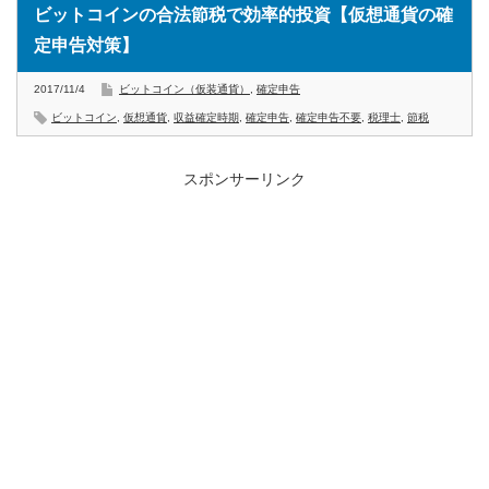
ビットコインの合法節税で効率的投資【仮想通貨の確
定申告対策】
2017/11/4
ビットコイン（仮装通貨）
,
確定申告
ビットコイン
,
仮想通貨
,
収益確定時期
,
確定申告
,
確定申告不要
,
税理士
,
節税
スポンサーリンク