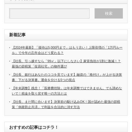
新着記事
【2024年最新】「接待は5,000円まで」はもう古い！上限倍増の「1万円ルー
ル」で今年の忘年会はどう変わる？
【社長、引っ越すなら「99㎡」以下にしなさい】家賃負担が1割に激減！？
最強の節税策「役員社宅」の物件選び
【社長、銀行はあなたのココを見ています】融資の「格付け」が上がる決算
書、下がる決算書。運命を分ける5つの視点
【年末調整】残念！「医療費控除」は年末調整ではできません。でも諦めな
いで！税金を取り戻す唯一の方法とは
【社長、まだ間に合います】決算前の駆け込みOK！国が認めた最強の節税
策「倒産防止共済」で利益を合法的に消す方法
おすすめの記事はコチラ！