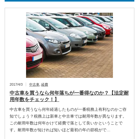
2017/4/3
中古車
,
経費
中古車を買うなら何年落ちが一番得なのか？【法定耐
用年数をチェック！】
中古車を買うなら何年経過したものが一番税務上有利なのかご存
知でしょう？税務上は新車と中古車では耐用年数が異なります。
この耐用年数は何年かけて経費で落として良いかということで
す。耐用年数が短ければ短いほど最初の年の節税がで…