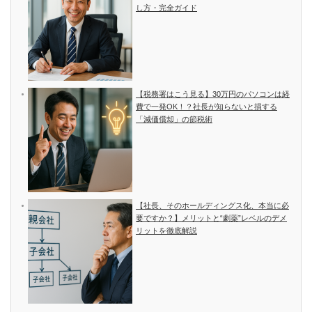
し方・完全ガイド
【税務署はこう見る】30万円のパソコンは経
費で一発OK！？社長が知らないと損する
「減価償却」の節税術
【社長、そのホールディングス化、本当に必
要ですか？】メリットと“劇薬”レベルのデメ
リットを徹底解説