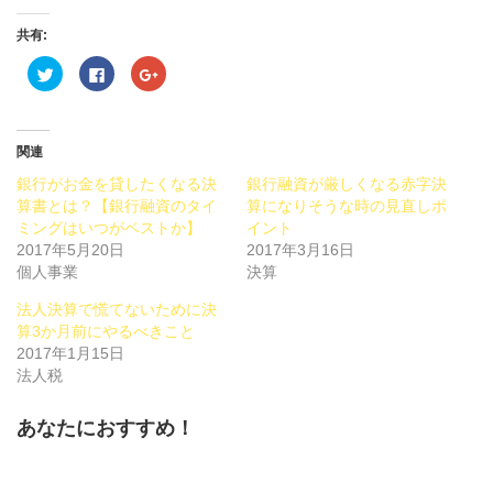
共有:
ク
Facebook
ク
リ
で
リ
ッ
共
ッ
ク
有
ク
し
す
し
て
る
て
Twitter
に
Google+
関連
で
は
で
共
ク
共
銀行がお金を貸したくなる決
銀行融資が厳しくなる赤字決
有
リ
有
(新
ッ
(新
算書とは？【銀行融資のタイ
算になりそうな時の見直しポ
し
ク
し
ミングはいつがベストか】
い
し
い
イント
ウ
て
ウ
2017年5月20日
2017年3月16日
ィ
く
ィ
ン
だ
ン
個人事業
決算
ド
さ
ド
ウ
い
ウ
で
(新
で
法人決算で慌てないために決
開
し
開
算3か月前にやるべきこと
き
い
き
ま
ウ
ま
2017年1月15日
す)
ィ
す)
ン
法人税
ド
ウ
で
あなたにおすすめ！
開
き
ま
す)