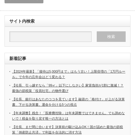
サイト内検索
新着記事
【2024年最新】「接待は5,000円まで」はもう古い！上限倍増の「1万円ルー
ル」で今年の忘年会はどう変わる？
【社長、引っ越すなら「99㎡」以下にしなさい】家賃負担が1割に激減！？
最強の節税策「役員社宅」の物件選び
【社長、銀行はあなたのココを見ています】融資の「格付け」が上がる決算
書、下がる決算書。運命を分ける5つの視点
【年末調整】残念！「医療費控除」は年末調整ではできません。でも諦めな
いで！税金を取り戻す唯一の方法とは
【社長、まだ間に合います】決算前の駆け込みOK！国が認めた最強の節税
策「倒産防止共済」で利益を合法的に消す方法