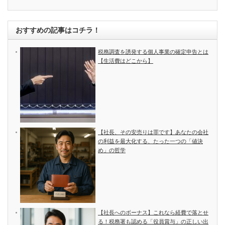
おすすめの記事はコチラ！
税務調査を誘発する個人事業の確定申告とは
【生活費はどこから】
【社長、その安売りは罪です】あなたの会社
の利益を最大化する、たった一つの「値決
め」の哲学
【社長へのボーナス】これなら経費で落とせ
る！税務署も認める「役員賞与」の正しい出