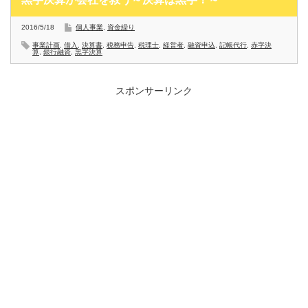
2016/5/18
個人事業
,
資金繰り
事業計画
,
借入
,
決算書
,
税務申告
,
税理士
,
経営者
,
融資申込
,
記帳代行
,
赤字決
算
,
銀行融資
,
黒字決算
スポンサーリンク