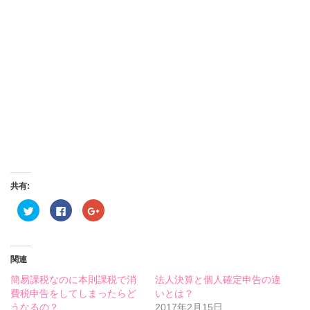
共有:
ク
Facebook
ク
リ
で
リ
ッ
共
ッ
ク
有
ク
し
す
し
て
る
て
Twitter
に
Google+
関連
で
は
で
共
ク
共
簡易課税なのに本則課税で消
法人決算と個人確定申告の違
有
リ
有
(新
ッ
(新
費税申告をしてしまったらど
いとは？
し
ク
し
うなるの？
い
し
い
2017年2月15日