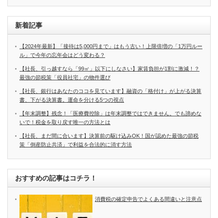
新着記事
【2024年最新】「接待は5,000円まで」はもう古い！上限倍増の「1万円ルー
ル」で今年の忘年会はどう変わる？
【社長、引っ越すなら「99㎡」以下にしなさい】家賃負担が1割に激減！？
最強の節税策「役員社宅」の物件選び
【社長、銀行はあなたのココを見ています】融資の「格付け」が上がる決算
書、下がる決算書。運命を分ける5つの視点
【年末調整】残念！「医療費控除」は年末調整ではできません。でも諦めな
いで！税金を取り戻す唯一の方法とは
【社長、まだ間に合います】決算前の駆け込みOK！国が認めた最強の節税
策「倒産防止共済」で利益を合法的に消す方法
おすすめの記事はコチラ！
消費税の確定申告でよくある間違いと注意点