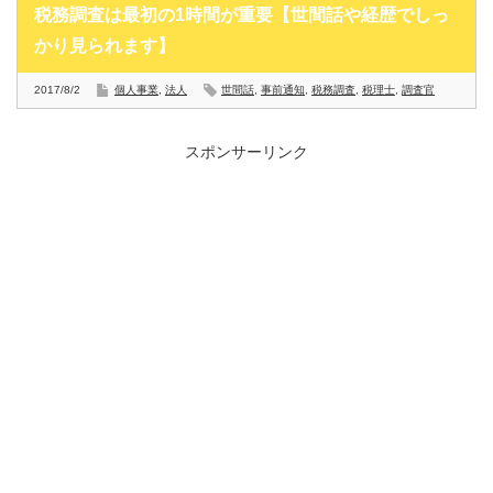
税務調査は最初の1時間が重要【世間話や経歴でしっ
かり見られます】
2017/8/2
個人事業
,
法人
世間話
,
事前通知
,
税務調査
,
税理士
,
調査官
スポンサーリンク