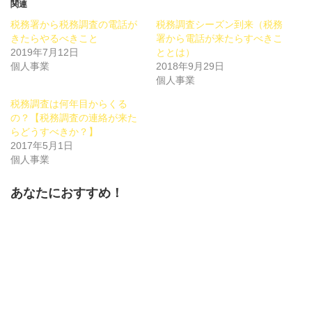
Twitter
に
Google+
関連
で
は
で
共
ク
共
税務署から税務調査の電話が
税務調査シーズン到来（税務
有
リ
有
(新
ッ
(新
きたらやるべきこと
署から電話が来たらすべきこ
し
ク
し
2019年7月12日
い
し
い
ととは）
ウ
て
ウ
個人事業
2018年9月29日
ィ
く
ィ
ン
だ
ン
個人事業
ド
さ
ド
ウ
い
ウ
で
(新
で
税務調査は何年目からくる
開
し
開
の？【税務調査の連絡が来た
き
い
き
ま
ウ
ま
らどうすべきか？】
す)
ィ
す)
ン
2017年5月1日
ド
個人事業
ウ
で
開
き
あなたにおすすめ！
ま
す)