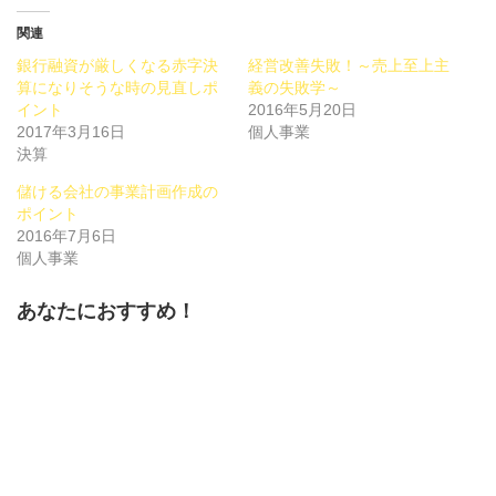
し
す
し
て
る
て
Twitter
に
Google+
関連
で
は
で
共
ク
共
銀行融資が厳しくなる赤字決
経営改善失敗！～売上至上主
有
リ
有
(新
ッ
(新
算になりそうな時の見直しポ
義の失敗学～
し
ク
し
イント
い
し
い
2016年5月20日
ウ
て
ウ
2017年3月16日
個人事業
ィ
く
ィ
ン
だ
ン
決算
ド
さ
ド
ウ
い
ウ
で
(新
で
儲ける会社の事業計画作成の
開
し
開
ポイント
き
い
き
ま
ウ
ま
2016年7月6日
す)
ィ
す)
ン
個人事業
ド
ウ
で
あなたにおすすめ！
開
き
ま
す)