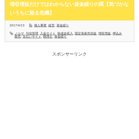
増収増益だけではわからない資金繰りの罠【気づかな
いうちに陥る危機】
2017/4/13
個人事業
,
経営
,
資金繰り
ノルマ
,
与信管理
,
入金サイト
,
助成金収入
,
固定資産売却益
,
増収増益
,
押込み
販売
,
支払いサイト
,
税理士
,
資金繰り
スポンサーリンク