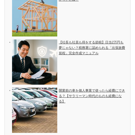
【社長も社員も得をする節税】日当2万円も
夢じゃない？税務署に認められる「出張旅費
規程」完全作成マニュアル
開業前の車を個人事業で使ったら経費にでき
る？【サラリーマン時代のものも経費にな
る】