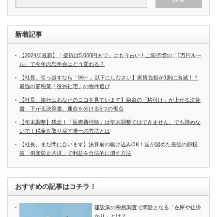
新着記事
【2024年最新】「接待は5,000円まで」はもう古い！上限倍増の「1万円ルー
ル」で今年の忘年会はどう変わる？
【社長、引っ越すなら「99㎡」以下にしなさい】家賃負担が1割に激減！？
最強の節税策「役員社宅」の物件選び
【社長、銀行はあなたのココを見ています】融資の「格付け」が上がる決算
書、下がる決算書。運命を分ける5つの視点
【年末調整】残念！「医療費控除」は年末調整ではできません。でも諦めな
いで！税金を取り戻す唯一の方法とは
【社長、まだ間に合います】決算前の駆け込みOK！国が認めた最強の節税
策「倒産防止共済」で利益を合法的に消す方法
おすすめの記事はコチラ！
建設業の税務調査で問題となる「在庫や仕掛
かり」とは？