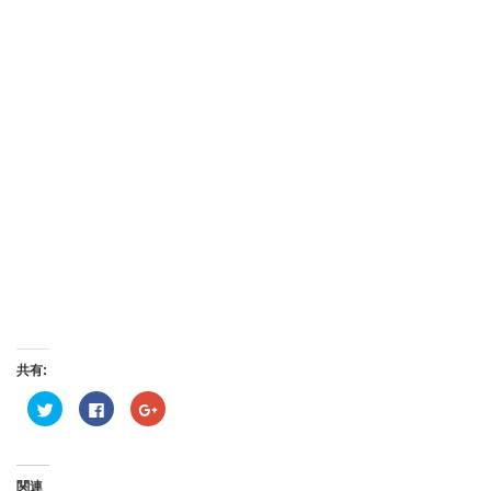
共有:
ク
Facebook
ク
リ
で
リ
ッ
共
ッ
ク
有
ク
し
す
し
て
る
て
Twitter
に
Google+
関連