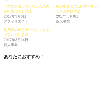
で
は
で
共
ク
共
開業届を出していない人が青
確定申告まで1週間を切った
有
リ
有
(新
ッ
(新
色申告になる方法
ときの対処方法
し
ク
し
2017年3月6日
い
し
い
2017年3月8日
ウ
て
ウ
アフィリエイト
個人事業
ィ
く
ィ
ン
だ
ン
ド
さ
ド
消費税の確定申告でよくある
ウ
い
ウ
で
(新
で
間違いと注意点
開
し
開
2017年3月24日
き
い
き
ま
ウ
ま
個人事業
す)
ィ
す)
ン
ド
ウ
あなたにおすすめ！
で
開
き
ま
す)