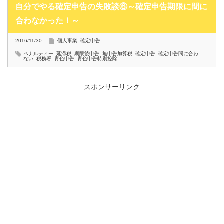
自分でやる確定申告の失敗談⑥～確定申告期限に間に
合わなかった！～
2016/11/30
個人事業
,
確定申告
ペナルティー
,
延滞税
,
期限後申告
,
無申告加算税
,
確定申告
,
確定申告間に合わ
ない
,
税務署
,
青色申告
,
青色申告特別控除
スポンサーリンク