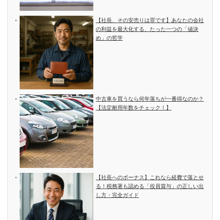
【社長、その安売りは罪です】あなたの会社
の利益を最大化する、たった一つの「値決
め」の哲学
中古車を買うなら何年落ちが一番得なのか？
【法定耐用年数をチェック！】
【社長へのボーナス】これなら経費で落とせ
る！税務署も認める「役員賞与」の正しい出
し方・完全ガイド