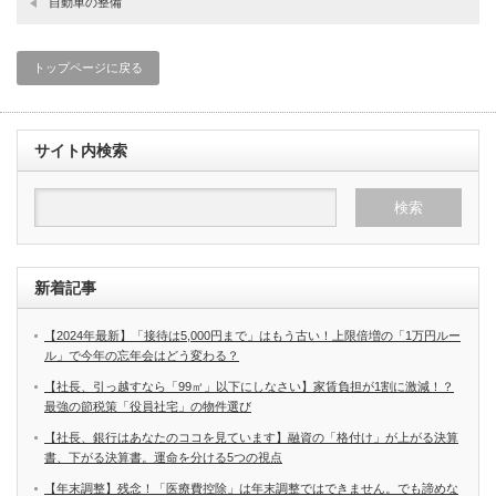
自動車の整備
トップページに戻る
サイト内検索
新着記事
【2024年最新】「接待は5,000円まで」はもう古い！上限倍増の「1万円ルー
ル」で今年の忘年会はどう変わる？
【社長、引っ越すなら「99㎡」以下にしなさい】家賃負担が1割に激減！？
最強の節税策「役員社宅」の物件選び
【社長、銀行はあなたのココを見ています】融資の「格付け」が上がる決算
書、下がる決算書。運命を分ける5つの視点
【年末調整】残念！「医療費控除」は年末調整ではできません。でも諦めな