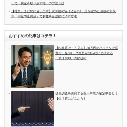
いで！税金を取り戻す唯一の方法とは
【社長、まだ間に合います】決算前の駆け込みOK！国が認めた最強の節税
策「倒産防止共済」で利益を合法的に消す方法
おすすめの記事はコチラ！
【税務署はこう見る】30万円のパソコンは経
費で一発OK！？社長が知らないと損する
「減価償却」の節税術
税務調査を誘発する個人事業の確定申告とは
【生活費はどこから】