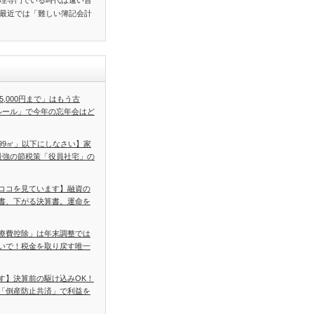
理専門でいる時代は遠い昔
最近では「難しい簿記会計
5,000円まで」はもう古
ルール」で今年の忘年会はど
99㎡」以下にしなさい】家
最強の節税策「役員社宅」の
ココを見ています】融資の
書、下がる決算書。運命を
療費控除」は年末調整では
いで！税金を取り戻す唯一
す】決算前の駆け込みOK！
「倒産防止共済」で利益を