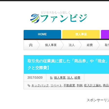
HOME
個人事業
個人事業
法人
経費
取
取引先の従業員に渡した「商品券」や「現金
クと交際費】
2017/10/20
個人事業
,
法人
,
経費
キックバック
,
リベート
,
不動産業
,
判例
,
収入計上漏れ
,
商品
スポンサーリ