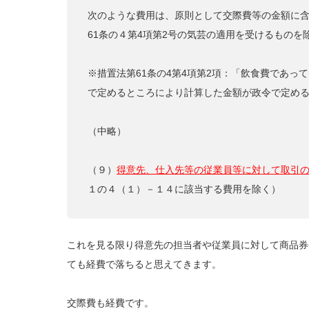
次のような費用は、原則として交際費等の金額に
61条の４第4項第2号の気芸の適用を受けるものを
※措置法第61条の4第4項第2項：「飲食費であっ
で定めるところにより計算した金額が政令で定め
（中略）
（９）
得意先、仕入先等の従業員等に対して取引
１の４（１）－１４に該当する費用を除く）
これを見る限り得意先の担当者や従業員に対して商品券
ても経費で落ちると思えてきます。
交際費も経費です。