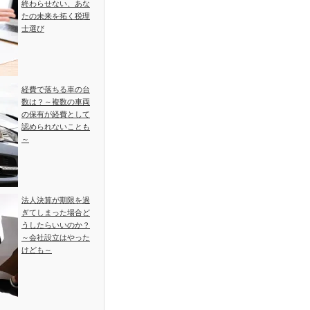
終わらせない、あな
たの未来を拓く税理
士選び
経費で落ちる車の台
数は？～複数の車両
の保有が経費として
認められないことも
～
法人決算が期限を過
ぎてしまった場合ど
うしたらいいのか？
～会社設立はやった
けども～