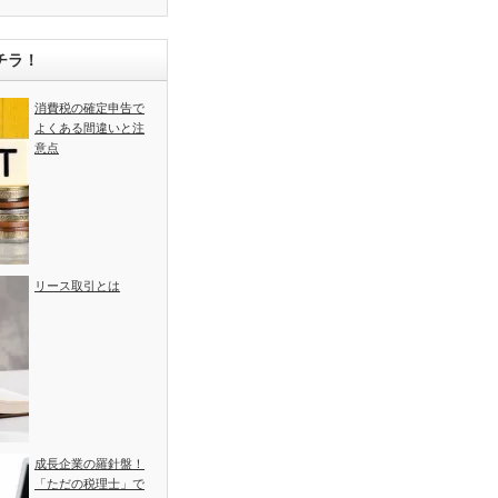
チラ！
消費税の確定申告で
よくある間違いと注
意点
リース取引とは
成長企業の羅針盤！
「ただの税理士」で