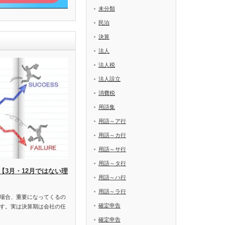
未分類
民泊
決算
法人
法人税
法人設立
消費税
用語集
用語～ア行
用語～カ行
用語～サ行
用語～タ行
【3月・12月ではない理
用語～ハ行
用語～ラ行
場合、重要になってくるの
確定申告
す。実は決算期は会社の任
確定申告