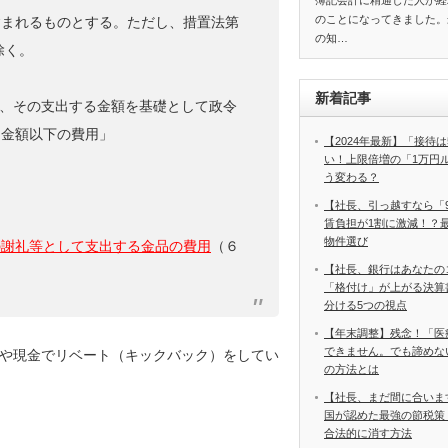
簿記会計に精通した人が経
のことになってきました。
含まれるものとする。ただし、措置法第
の知…
除く。
新着記事
て、その支出する金額を基礎として政令
る金額以下の費用」
【2024年最新】「接待は
い！上限倍増の「1万円
う変わる？
【社長、引っ越すなら「
賃負担が1割に激減！？
物件選び
の謝礼等として支出する金品の費用
（６
【社長、銀行はあなたの
「格付け」が上がる決算
分ける5つの視点
【年末調整】残念！「医
できません。でも諦めな
や現金でリベート（キックバック）をしてい
の方法とは
【社長、まだ間に合いま
国が認めた最強の節税策
合法的に消す方法