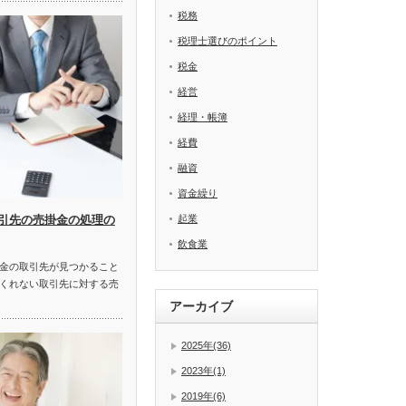
税務
税理士選びのポイント
税金
経営
経理・帳簿
経費
融資
資金繰り
起業
引先の売掛金の処理の
飲食業
金の取引先が見つかること
くれない取引先に対する売
アーカイブ
2025年(36)
2023年(1)
2019年(6)