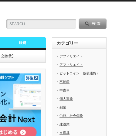
経費
カテゴリー
と交際費】
アフィリエイト
アフィリエイト
ビットコイン（仮装通貨）
不動産
中古車
個人事業
副業
労務、社会保険
建設業
文房具