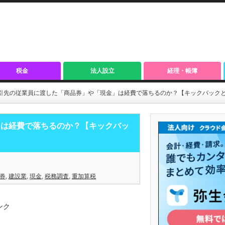
税金
法人設立
経理・帳簿
引先の従業員に渡した「商品券」や「現金」は経費で落ちるのか？【キックバック
」は経費で落ちるのか？【キックバッ
券
,
建設業
,
現金
,
税務調査
,
重加算税
ンク