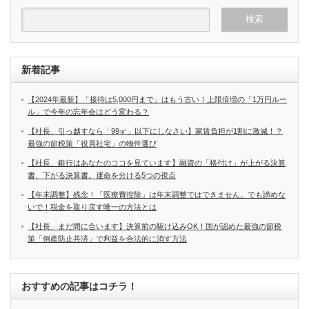
新着記事
【2024年最新】「接待は5,000円まで」はもう古い！上限倍増の「1万円ルー
ル」で今年の忘年会はどう変わる？
【社長、引っ越すなら「99㎡」以下にしなさい】家賃負担が1割に激減！？
最強の節税策「役員社宅」の物件選び
【社長、銀行はあなたのココを見ています】融資の「格付け」が上がる決算
書、下がる決算書。運命を分ける5つの視点
【年末調整】残念！「医療費控除」は年末調整ではできません。でも諦めな
いで！税金を取り戻す唯一の方法とは
【社長、まだ間に合います】決算前の駆け込みOK！国が認めた最強の節税
策「倒産防止共済」で利益を合法的に消す方法
おすすめの記事はコチラ！