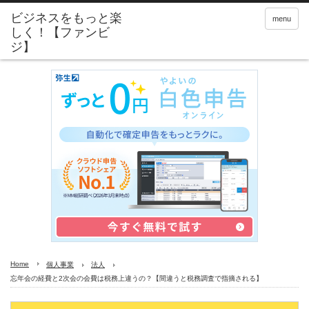
menu
Home
個人事業
法人
忘年会の経費と2次会の会費は税務上違うの？【間違うと税務調査で指摘される】