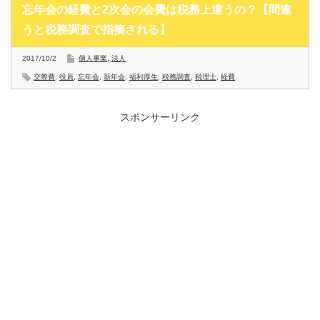
忘年会の経費と2次会の会費は税務上違うの？【間違
うと税務調査で指摘される】
2017/10/2
個人事業
,
法人
交際費
,
役員
,
忘年会
,
新年会
,
福利厚生
,
税務調査
,
税理士
,
経費
スポンサーリンク