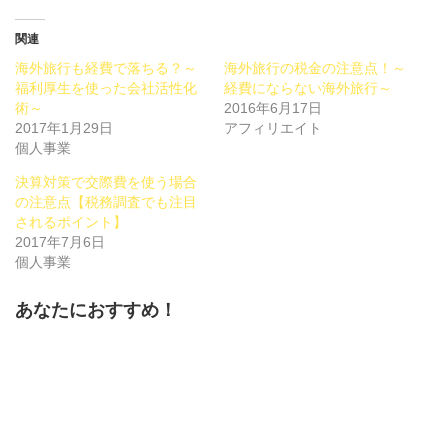
ク
有
ク
し
す
し
て
る
て
Twitter
に
Google+
関連
で
は
で
共
ク
共
海外旅行も経費で落ちる？～
海外旅行の税金の注意点！～
有
リ
有
(新
ッ
(新
福利厚生を使った会社活性化
経費にならない海外旅行～
し
ク
し
術～
い
し
い
2016年6月17日
ウ
て
ウ
2017年1月29日
アフィリエイト
ィ
く
ィ
ン
だ
ン
個人事業
ド
さ
ド
ウ
い
ウ
で
(新
で
決算対策で交際費を使う場合
開
し
開
の注意点【税務調査でも注目
き
い
き
ま
ウ
ま
されるポイント】
す)
ィ
す)
ン
2017年7月6日
ド
個人事業
ウ
で
開
き
あなたにおすすめ！
ま
す)