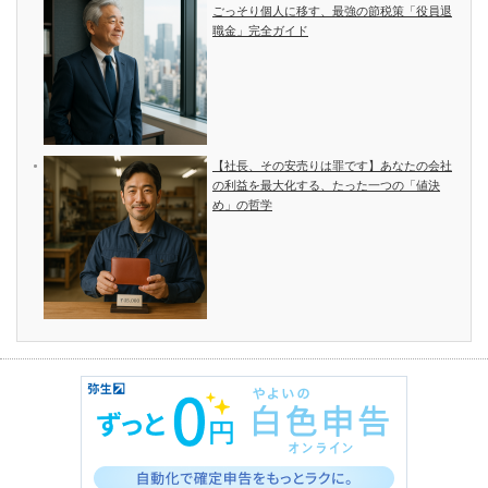
ごっそり個人に移す、最強の節税策「役員退
職金」完全ガイド
【社長、その安売りは罪です】あなたの会社
の利益を最大化する、たった一つの「値決
め」の哲学