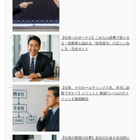
【社長へのボーナス】これなら経費で落とせ
る！税務署も認める「役員賞与」の正しい出
し方・完全ガイド
【社長、そのホールディングス化、本当に必
要ですか？】メリットと“劇薬”レベルのデメ
リットを徹底解説
【社長の最後の仕事】会社のお金を合法的に