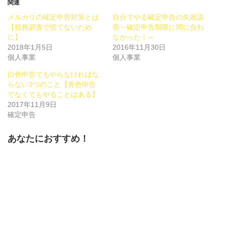
Twitter
に
Google+
関連
で
は
で
共
ク
共
メルカリの確定申告対策とは
自分でやる確定申告の失敗談
有
リ
有
(新
ッ
(新
【税務調査で慌てないため
⑥～確定申告期限に間に合わ
し
ク
し
に】
い
し
い
なかった！～
ウ
て
ウ
2018年1月5日
2016年11月30日
ィ
く
ィ
ン
だ
ン
個人事業
個人事業
ド
さ
ド
ウ
い
ウ
で
(新
で
白色申告でもやらなければな
開
し
開
らない3つのこと【青色申告
き
い
き
ま
ウ
ま
でなくてもやることはある】
す)
ィ
す)
ン
2017年11月9日
ド
確定申告
ウ
で
開
き
あなたにおすすめ！
ま
す)