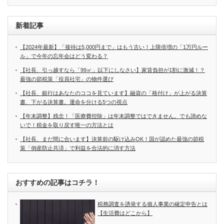
新着記事
【2024年最新】「接待は5,000円まで」はもう古い！上限倍増の「1万円ルー
ル」で今年の忘年会はどう変わる？
【社長、引っ越すなら「99㎡」以下にしなさい】家賃負担が1割に激減！？
最強の節税策「役員社宅」の物件選び
【社長、銀行はあなたのココを見ています】融資の「格付け」が上がる決算
書、下がる決算書。運命を分ける5つの視点
【年末調整】残念！「医療費控除」は年末調整ではできません。でも諦めな
いで！税金を取り戻す唯一の方法とは
【社長、まだ間に合います】決算前の駆け込みOK！国が認めた最強の節税
策「倒産防止共済」で利益を合法的に消す方法
おすすめの記事はコチラ！
税務調査を誘発する個人事業の確定申告とは
【生活費はどこから】