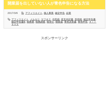
開業届を出していない人が青色申告になる方法
2017/3/6
アフィリエイト
,
個人事業
,
確定申告
,
起業
アフィリエイト
,
メルカリ
,
ヤフオク
,
住民税
,
収支内訳書
,
所得税
,
確定申告書
,
確定申告書B
,
税務署
,
税務調査
,
税理士
,
開業届
,
青色決算書
,
青色申告
,
Ａｉｒ
ｂｎｂ
スポンサーリンク