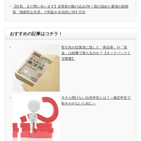
【社長、まだ間に合います】決算前の駆け込みOK！国が認めた最強の節税
策「倒産防止共済」で利益を合法的に消す方法
おすすめの記事はコチラ！
取引先の従業員に渡した「商品券」や「現
金」は経費で落ちるのか？【キックバックと
交際費】
今さら聞けない白色申告とは？～確定申告で
恥をかかないために～