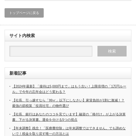
トップページに戻る
サイト内検索
新着記事
【2024年最新】「接待は5,000円まで」はもう古い！上限倍増の「1万円ルー
ル」で今年の忘年会はどう変わる？
【社長、引っ越すなら「99㎡」以下にしなさい】家賃負担が1割に激減！？
最強の節税策「役員社宅」の物件選び
【社長、銀行はあなたのココを見ています】融資の「格付け」が上がる決算
書、下がる決算書。運命を分ける5つの視点
【年末調整】残念！「医療費控除」は年末調整ではできません。でも諦めな
いで！税金を取り戻す唯一の方法とは