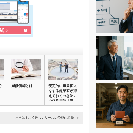
ケ
減価償却とは
安定的に事業拡大
をする起業家が抑
えておくべき3つ
の経営用語【資
本…
本当はすごく難しいリースの税務の取扱