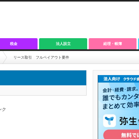
税金
法人設立
経理・帳簿
リース取引 フルペイアウト要件
ンク