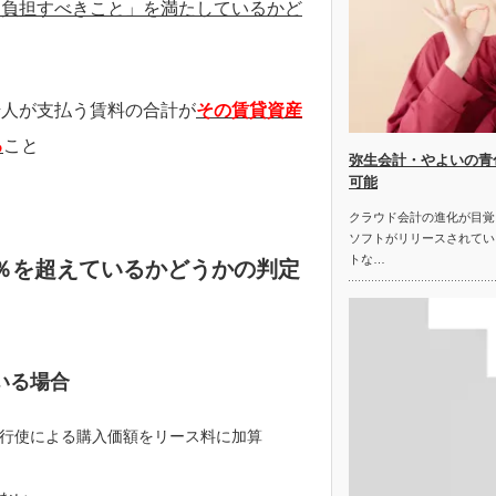
に負担すべきこと」を満たしているかど
人が支払う賃料の合計が
その賃貸資産
る
こと
弥生会計・やよいの青
可能
クラウド会計の進化が目覚
ソフトがリリースされてい
トな…
％を超えているかどうかの判定
いる場合
行使による購入価額をリース料に加算