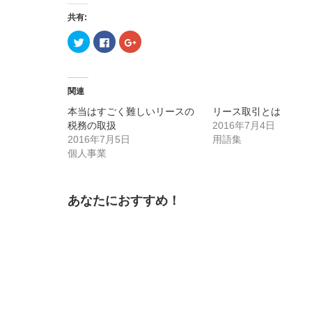
共有:
ク
Facebook
ク
リ
で
リ
ッ
共
ッ
ク
有
ク
し
す
し
て
る
て
Twitter
に
Google+
関連
で
は
で
共
ク
共
本当はすごく難しいリースの
リース取引とは
有
リ
有
(新
ッ
(新
税務の取扱
2016年7月4日
し
ク
し
2016年7月5日
い
し
い
用語集
ウ
て
ウ
個人事業
ィ
く
ィ
ン
だ
ン
ド
さ
ド
ウ
い
ウ
で
(新
で
開
し
開
あなたにおすすめ！
き
い
き
ま
ウ
ま
す)
ィ
す)
ン
ド
ウ
で
開
き
ま
す)