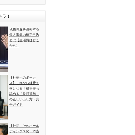
チラ！
税務調査を誘発する
個人事業の確定申告
とは【生活費はどこ
から】
【社長へのボーナ
ス】これなら経費で
落とせる！税務署も
認める「役員賞与」
の正しい出し方・完
全ガイド
【社長、そのホール
ディングス化、本当