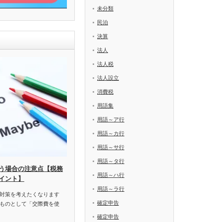
未分類
民泊
決算
法人
法人税
法人設立
消費税
用語集
用語～ア行
用語～カ行
用語～サ行
用語～タ行
う場合の注意点【税務
用語～ハ行
イント】
用語～ラ行
対策を考えたくなります
確定申告
ものとして「交際費を使
確定申告