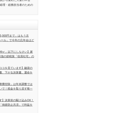
員から集めた大量の申告
経理・総務担当者のための
5,000円まで」はもう古
ルール」で今年の忘年会はど
99㎡」以下にしなさい】家
最強の節税策「役員社宅」の
ココを見ています】融資の
書、下がる決算書。運命を
療費控除」は年末調整では
いで！税金を取り戻す唯一
す】決算前の駆け込みOK！
「倒産防止共済」で利益を