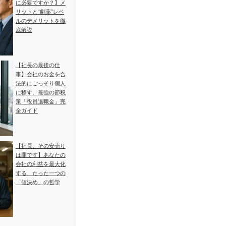
に必要ですか？】メ
リットと“劇薬”レベ
ルのデメリットを徹
底解説
【社長の最後の仕
事】会社のお金を合
法的にごっそり個人
に移す、最強の節税
策「役員退職金」完
全ガイド
【社長、その安売り
は罪です】あなたの
会社の利益を最大化
する、たった一つの
「値決め」の哲学