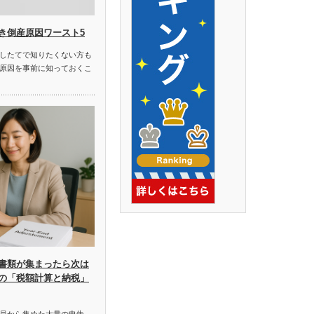
き倒産原因ワースト5
したてで知りたくない方も
原因を事前に知っておくこ
書類が集まったら次は
の「税額計算と納税」