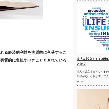
、
される経済的利益を実質的に享受するこ
法人を設立したら保険
を実質的に負担すべきこととされている
とは？
法人を設立するメリットの
節税があげられます。法人
入し…