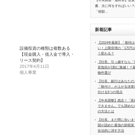
【年末調整・最終章】従業
書、次に何をすればいい？
「税額…
新着記事
【2024年最新】「接待は
設備投資の種類は複数ある
い！上限倍増の「1万円
う変わる？
【現金購入・借入金で導入・
リース契約】
【社長、引っ越すなら「
2017年4月11日
賃負担が1割に激減！？
個人事業
物件選び
【社長、銀行はあなたの
「格付け」が上がる決算
分ける5つの視点
【年末調整】残念！「医
できません。でも諦めな
の方法とは
【社長、まだ間に合いま
国が認めた最強の節税策
合法的に消す方法