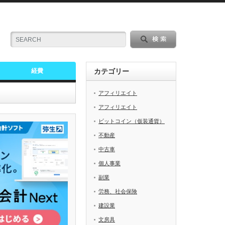
経費
カテゴリー
アフィリエイト
アフィリエイト
ビットコイン（仮装通貨）
不動産
中古車
個人事業
副業
労務、社会保険
建設業
文房具