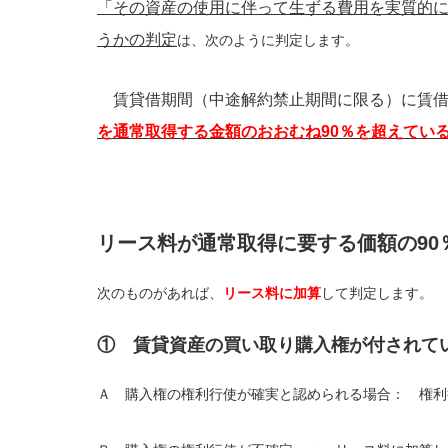
「その資産の使用に伴って生ずる費用を実質的
うかの判定
は、次のように判定します。
賃貸借期間（中途解約禁止期間に限る）に賃借
を通常取得する金額のおおむね
9
0％を超えてい
リース料が通常取得に要する価額の90
次のものがあれば、
リース料に加算
して判定します。
① 賃貸資産の買い取り購入権が付されて
Ａ 購入権の権利行使が確実と認められる場合： 権利