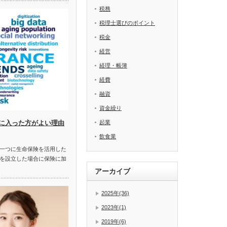
税務
税理士選びのポイント
税金
経営
経理・帳簿
経費
融資
資金繰り
起業
に入った方がよい理由
飲食業
一つに生命保険を活用した
を設立した場合に保険に加
アーカイブ
2025年(36)
2023年(1)
2019年(6)