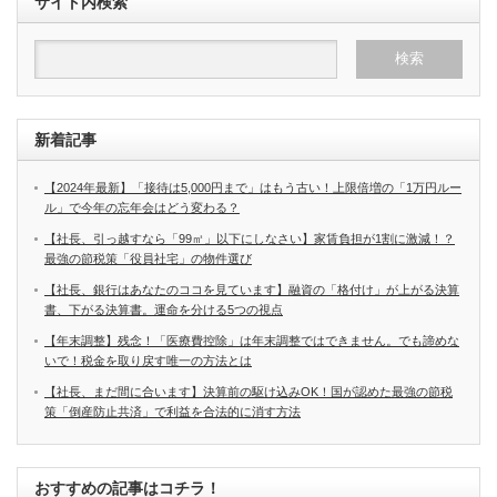
サイト内検索
新着記事
【2024年最新】「接待は5,000円まで」はもう古い！上限倍増の「1万円ルー
ル」で今年の忘年会はどう変わる？
【社長、引っ越すなら「99㎡」以下にしなさい】家賃負担が1割に激減！？
最強の節税策「役員社宅」の物件選び
【社長、銀行はあなたのココを見ています】融資の「格付け」が上がる決算
書、下がる決算書。運命を分ける5つの視点
【年末調整】残念！「医療費控除」は年末調整ではできません。でも諦めな
いで！税金を取り戻す唯一の方法とは
【社長、まだ間に合います】決算前の駆け込みOK！国が認めた最強の節税
策「倒産防止共済」で利益を合法的に消す方法
おすすめの記事はコチラ！