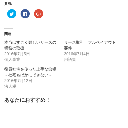
共有:
ク
Facebook
ク
リ
で
リ
ッ
共
ッ
ク
有
ク
し
す
し
て
る
て
Twitter
に
Google+
関連
で
は
で
共
ク
共
本当はすごく難しいリースの
リース取引 フルペイアウト
有
リ
有
(新
ッ
(新
税務の取扱
要件
し
ク
し
2016年7月5日
い
し
い
2016年7月4日
ウ
て
ウ
個人事業
用語集
ィ
く
ィ
ン
だ
ン
ド
さ
ド
役員社宅を使った上手な節税
ウ
い
ウ
で
(新
で
～社宅もばかにできない～
開
し
開
2016年7月12日
き
い
き
ま
ウ
ま
法人税
す)
ィ
す)
ン
ド
ウ
あなたにおすすめ！
で
開
き
ま
す)