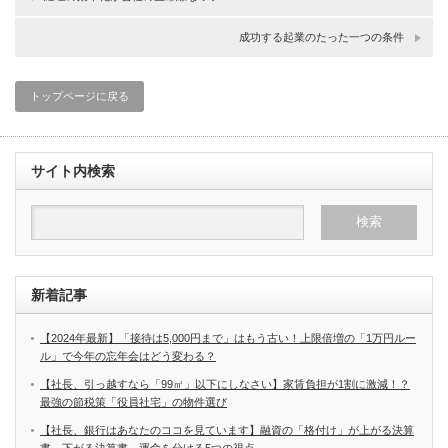
成功する起業のたった一つの条件
トップページに戻る
サイト内検索
新着記事
【2024年最新】「接待は5,000円まで」はもう古い！上限倍増の「1万円ルー
ル」で今年の忘年会はどう変わる？
【社長、引っ越すなら「99㎡」以下にしなさい】家賃負担が1割に激減！？
最強の節税策「役員社宅」の物件選び
【社長、銀行はあなたのココを見ています】融資の「格付け」が上がる決算
書、下がる決算書。運命を分ける5つの視点