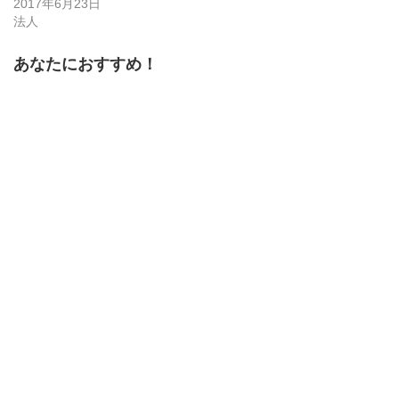
2017年6月23日
ウ
で
法人
開
き
ま
す)
あなたにおすすめ！