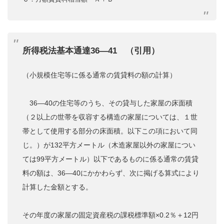
所得税法基本通達36
―41 （引用）
（
小規模住宅等に係る通常の賃貸料の額の計算
）
36―40の住宅等のうち、その貸与した家屋の床面積
（２以上の世帯を収容する構造の家屋については、１世
帯として使用する部分の床面積。以下この項において同
じ。）が132平方メートル（木造家屋以外の家屋につい
ては99平方メートル）以下であるものに係る通常の賃貸
料の額は、36―40にかかわらず、次に掲げる算式により
計算した金額とする。
その年度の家屋の固定資産税の課税標準額×0.2％＋12円