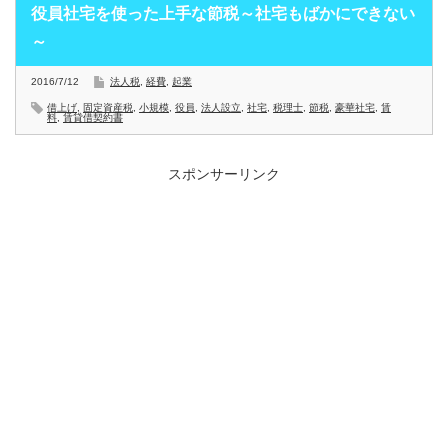
役員社宅を使った上手な節税～社宅もばかにできない
～
2016/7/12
法人税
,
経費
,
起業
借上げ
,
固定資産税
,
小規模
,
役員
,
法人設立
,
社宅
,
税理士
,
節税
,
豪華社宅
,
賃
料
,
賃貸借契約書
スポンサーリンク