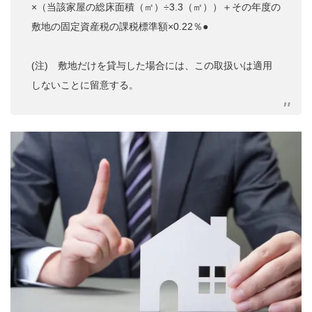
×（当該家屋の総床面積（㎡）÷3.3（㎡））＋その年度の
敷地の固定資産税の課税標準額×0.22％●
(注) 敷地だけを貸与した場合には、この取扱いは適用
しないことに留意する。