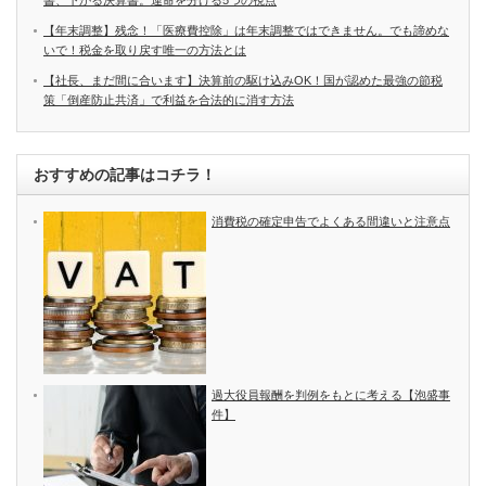
【年末調整】残念！「医療費控除」は年末調整ではできません。でも諦めな
いで！税金を取り戻す唯一の方法とは
【社長、まだ間に合います】決算前の駆け込みOK！国が認めた最強の節税
策「倒産防止共済」で利益を合法的に消す方法
おすすめの記事はコチラ！
消費税の確定申告でよくある間違いと注意点
過大役員報酬を判例をもとに考える【泡盛事
件】