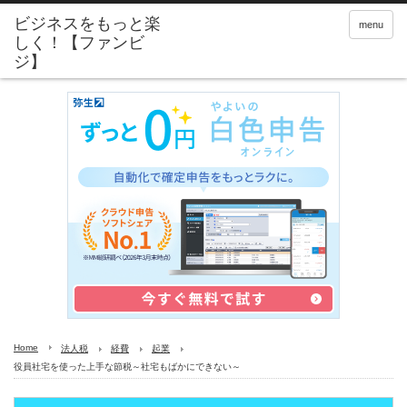
menu
Home
法人税
経費
起業
役員社宅を使った上手な節税～社宅もばかにできない～