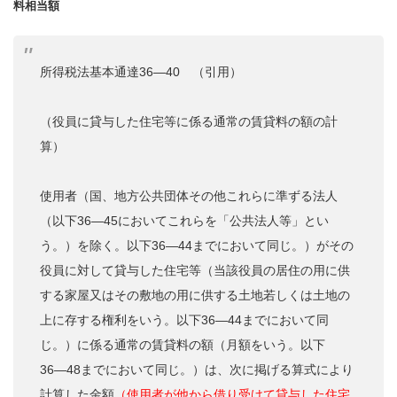
料相当額
所得税法基本通達36
―40 （引用）
（
役員に貸与した住宅等に係る通常の賃貸料の額の計
算
）
使用者（国、地方公共団体その他これらに準ずる法人
（以下36―45においてこれらを「公共法人等」とい
う。）を除く。以下36―44までにおいて同じ。）がその
役員に対して貸与した住宅等（当該役員の居住の用に供
する家屋又はその敷地の用に供する土地若しくは土地の
上に存する権利をいう。以下36―44までにおいて同
じ。）に係る通常の賃貸料の額（月額をいう。以下
36―48までにおいて同じ。）は、次に掲げる算式により
計算した金額
（使用者が他から借り受けて貸与した住宅