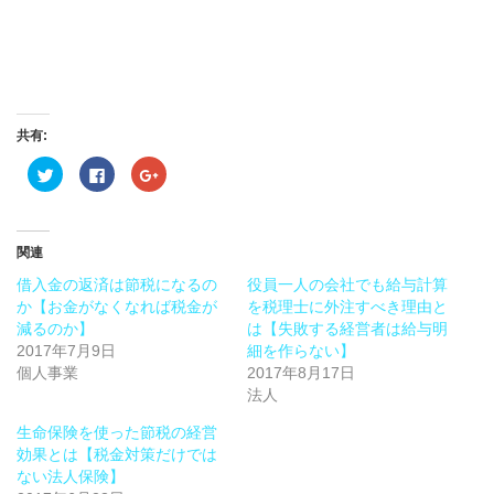
共有:
ク
Facebook
ク
リ
で
リ
ッ
共
ッ
ク
有
ク
し
す
し
て
る
て
Twitter
に
Google+
関連
で
は
で
共
ク
共
借入金の返済は節税になるの
役員一人の会社でも給与計算
有
リ
有
(新
ッ
(新
か【お金がなくなれば税金が
を税理士に外注すべき理由と
し
ク
し
減るのか】
い
し
い
は【失敗する経営者は給与明
ウ
て
ウ
2017年7月9日
細を作らない】
ィ
く
ィ
ン
だ
ン
個人事業
2017年8月17日
ド
さ
ド
ウ
い
ウ
法人
で
(新
で
開
し
開
生命保険を使った節税の経営
き
い
き
ま
ウ
ま
効果とは【税金対策だけでは
す)
ィ
す)
ン
ない法人保険】
ド