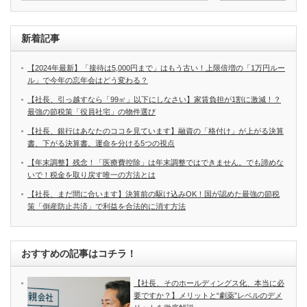
新着記事
【2024年最新】「接待は5,000円まで」はもう古い！上限倍増の「1万円ルー
ル」で今年の忘年会はどう変わる？
【社長、引っ越すなら「99㎡」以下にしなさい】家賃負担が1割に激減！？
最強の節税策「役員社宅」の物件選び
【社長、銀行はあなたのココを見ています】融資の「格付け」が上がる決算
書、下がる決算書。運命を分ける5つの視点
【年末調整】残念！「医療費控除」は年末調整ではできません。でも諦めな
いで！税金を取り戻す唯一の方法とは
【社長、まだ間に合います】決算前の駆け込みOK！国が認めた最強の節税
策「倒産防止共済」で利益を合法的に消す方法
おすすめの記事はコチラ！
【社長、そのホールディングス化、本当に必
要ですか？】メリットと“劇薬”レベルのデメ