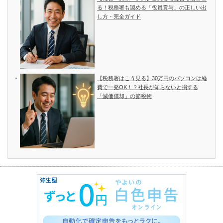
る！税務署も認める「役員賞与」の正しい出
し方・完全ガイド
【税務署はこう見る】30万円のパソコンは経
費で一発OK！？社長が知らないと損する
「減価償却」の節税術