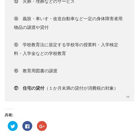
⑬ 火葬・埋葬などのサービス
⑭ 義肢・車いす・改造自動車など一定の身体障害者用
物品の譲渡や貸付
⑮ 学校教育法に規定する学校等の授業料・入学検定
料・入学金などの学校教育
⑯ 教育用図書の譲渡
⑰ 住宅の貸付
（１か月未満の貸付が消費税の対象）
共有:
ク
Facebook
ク
リ
で
リ
ッ
共
ッ
ク
有
ク