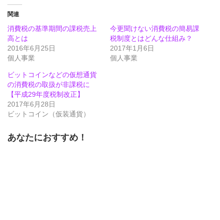
し
す
し
て
る
て
Twitter
に
Google+
関連
で
は
で
共
ク
共
消費税の基準期間の課税売上
今更聞けない消費税の簡易課
有
リ
有
(新
ッ
(新
高とは
税制度とはどんな仕組み？
し
ク
し
2016年6月25日
い
し
い
2017年1月6日
ウ
て
ウ
個人事業
個人事業
ィ
く
ィ
ン
だ
ン
ド
さ
ド
ビットコインなどの仮想通貨
ウ
い
ウ
で
(新
で
の消費税の取扱が非課税に
開
し
開
【平成29年度税制改正】
き
い
き
ま
ウ
ま
2017年6月28日
す)
ィ
す)
ン
ビットコイン（仮装通貨）
ド
ウ
で
あなたにおすすめ！
開
き
ま
す)