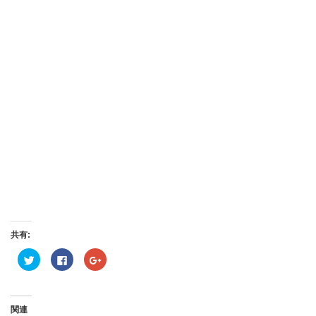
共有:
ク
Facebook
ク
リ
で
リ
ッ
共
ッ
ク
有
ク
し
す
し
て
る
て
Twitter
に
Google+
関連