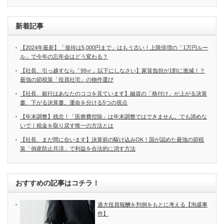
新着記事
【2024年最新】「接待は5,000円まで」はもう古い！上限倍増の「1万円ルー
ル」で今年の忘年会はどう変わる？
【社長、引っ越すなら「99㎡」以下にしなさい】家賃負担が1割に激減！？
最強の節税策「役員社宅」の物件選び
【社長、銀行はあなたのココを見ています】融資の「格付け」が上がる決算
書、下がる決算書。運命を分ける5つの視点
【年末調整】残念！「医療費控除」は年末調整ではできません。でも諦めな
いで！税金を取り戻す唯一の方法とは
【社長、まだ間に合います】決算前の駆け込みOK！国が認めた最強の節税
策「倒産防止共済」で利益を合法的に消す方法
おすすめの記事はコチラ！
過大役員報酬を判例をもとに考える【泡盛事
件】