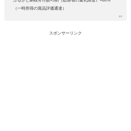
ふるさと納税寄付額×3割（総務省の返礼限度）×60%
（一時所得の賞品評価通達）
スポンサーリンク