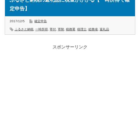
定申告】
2017/12/5
確定申告
ふるさと納税
,
一時所得
,
寄付
,
寄附
,
税務署
,
税理士
,
総務省
,
返礼品
スポンサーリンク