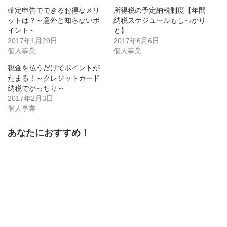
で
は
で
共
ク
共
確定申告でできるお得なメリ
所得税の予定納税制度【年間
有
リ
有
(新
ッ
(新
ットは？～意外と知らないポ
納税スケジュールもしっかり
し
ク
し
イント～
い
し
い
と】
ウ
て
ウ
2017年1月29日
2017年6月6日
ィ
く
ィ
ン
だ
ン
個人事業
個人事業
ド
さ
ド
ウ
い
ウ
で
(新
で
税金を払うだけでポイントが
開
し
開
たまる！～クレジットカード
き
い
き
ま
ウ
ま
納税でがっちり～
す)
ィ
す)
ン
2017年2月3日
ド
個人事業
ウ
で
開
き
あなたにおすすめ！
ま
す)