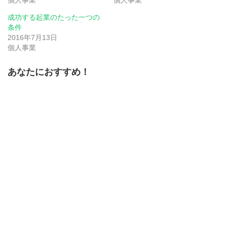
個人事業
個人事業
ド
さ
ド
ウ
い
ウ
で
(新
で
成功する起業のたった一つの
開
し
開
条件
き
い
き
ま
ウ
ま
2016年7月13日
す)
ィ
す)
ン
個人事業
ド
ウ
で
あなたにおすすめ！
開
き
ま
す)