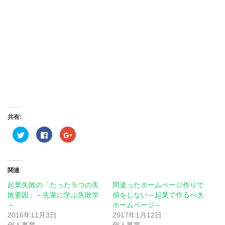
共有:
ク
Facebook
ク
リ
で
リ
ッ
共
ッ
ク
有
ク
し
す
し
て
る
て
Twitter
に
Google+
関連
で
は
で
共
ク
共
起業失敗の「たった５つの失
間違ったホームページ作りで
有
リ
有
(新
ッ
(新
敗要因」～先輩に学ぶ失敗学
損をしない～起業で作るべき
し
ク
し
～
い
し
い
ホームページ～
ウ
て
ウ
2016年11月3日
2017年1月12日
ィ
く
ィ
ン
だ
ン