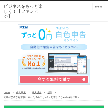
menu
Home
個人事業
法人設立
起業
先輩経営者が起業後に困った５のこと＋1～起業してからの冷や汗集～