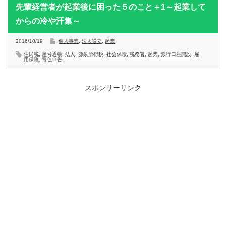
先輩経営者が起業後に困った５のこと＋1～起業して
からの冷や汗集～
2016/10/19
個人事業
,
法人設立
,
起業
住民税
,
屋号通帳
,
法人
,
源泉所得税
,
社会保険
,
税務署
,
起業
,
銀行口座開設
,
雇
用保険
,
青色申告
スポンサーリンク