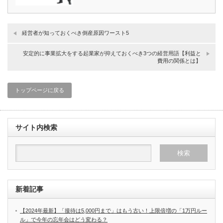
経営者が知っておくべき倒産原因ワースト5
安定的に事業拡大をする起業家が抑えておくべき3つの経営用語【利益と
費用の関係とは】
トップページに戻る
サイト内検索
新着記事
【2024年最新】「接待は5,000円まで」はもう古い！上限倍増の「1万円ルー
ル」で今年の忘年会はどう変わる？