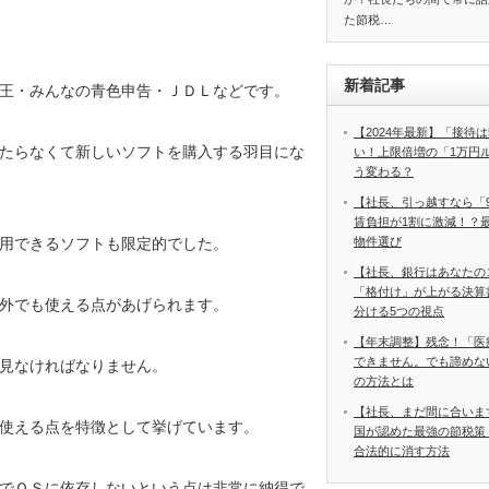
た節税…
新着記事
王・みんなの青色申告・ＪＤＬなどです。
【2024年最新】「接待は
たらなくて新しいソフトを購入する羽目にな
い！上限倍増の「1万円
う変わる？
【社長、引っ越すなら「
賃負担が1割に激減！？
用できるソフトも限定的でした。
物件選び
【社長、銀行はあなたの
「格付け」が上がる決算
外でも使える点があげられます。
分ける5つの視点
【年末調整】残念！「医
できません。でも諦めな
見なければなりません。
の方法とは
【社長、まだ間に合いま
使える点を特徴として挙げています。
国が認めた最強の節税策
合法的に消す方法
でＯＳに依存しないという点は非常に納得で