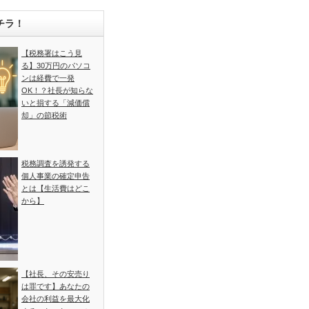
チラ！
【税務署はこう見
る】30万円のパソコ
ンは経費で一発
OK！？社長が知らな
いと損する「減価償
却」の節税術
税務調査を誘発する
個人事業の確定申告
とは【生活費はどこ
から】
【社長、その安売り
は罪です】あなたの
会社の利益を最大化