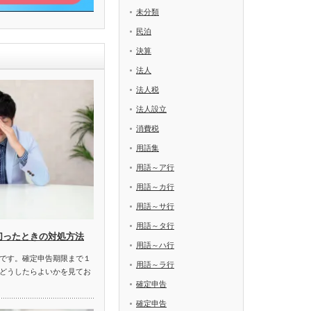
未分類
民泊
決算
法人
法人税
法人設立
消費税
用語集
用語～ア行
用語～カ行
用語～サ行
用語～タ行
切ったときの対処方法
用語～ハ行
です。確定申告期限まで１
用語～ラ行
どうしたらよいかを見てお
確定申告
確定申告