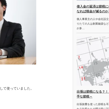
借入金の返済は節税に
なれば税金が減るのか
個人事業主の人や会社設立
りたての人は創業融資など
が多…
して使っていました。
出張は節税になる？！
手な節税～
出張旅費を使った節税を耳
か？社長たちの間で常に話