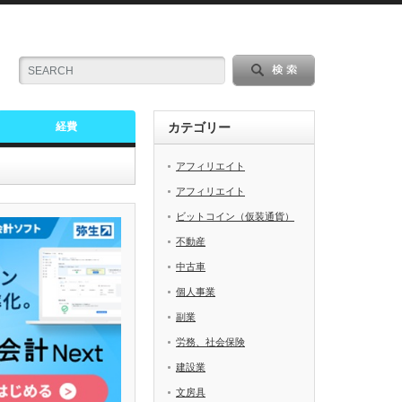
経費
カテゴリー
アフィリエイト
アフィリエイト
ビットコイン（仮装通貨）
不動産
中古車
個人事業
副業
労務、社会保険
建設業
文房具