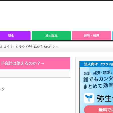
税金
法人設立
経理・帳簿
化しよう！～クラウド会計は使えるのか？～
ウド会計は使えるのか？～
ンク