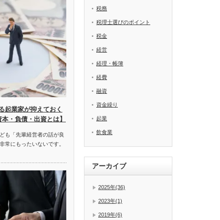
税務
税理士選びのポイント
税金
経営
経理・帳簿
経費
融資
資金繰り
る起業家が抑えておく
起業
資本・負債・出資とは】
飲食業
ども「先輩経営者の話が良
非常にもったいないです。
アーカイブ
2025年(36)
2023年(1)
2019年(6)