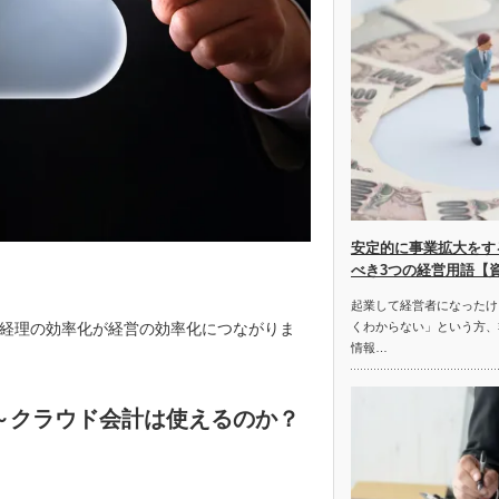
安定的に事業拡大をす
べき3つの経営用語【
起業して経営者になったけ
経理の効率化が経営の効率化につながりま
くわからない」という方、
情報…
～クラウド会計は使えるのか？