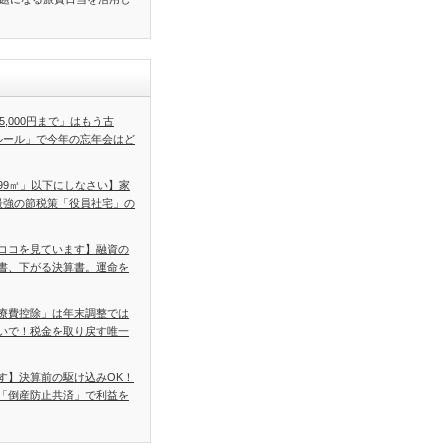
5,000円まで」はもう古
ルール」で今年の忘年会はど
99㎡」以下にしなさい】家
最強の節税策「役員社宅」の
ココを見ています】融資の
書、下がる決算書。運命を
療費控除」は年末調整では
いで！税金を取り戻す唯一
す】決算前の駆け込みOK！
「倒産防止共済」で利益を