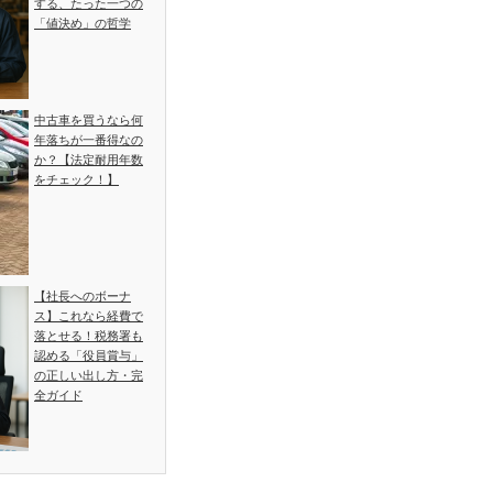
する、たった一つの
「値決め」の哲学
中古車を買うなら何
年落ちが一番得なの
か？【法定耐用年数
をチェック！】
【社長へのボーナ
ス】これなら経費で
落とせる！税務署も
認める「役員賞与」
の正しい出し方・完
全ガイド