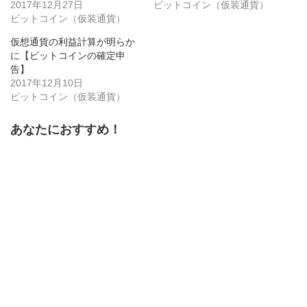
ン
だ
ン
2017年12月27日
ビットコイン（仮装通貨）
ド
さ
ド
ビットコイン（仮装通貨）
ウ
い
ウ
で
(新
で
開
し
開
仮想通貨の利益計算が明らか
き
い
き
ま
ウ
ま
に【ビットコインの確定申
す)
ィ
す)
ン
告】
ド
2017年12月10日
ウ
で
ビットコイン（仮装通貨）
開
き
ま
す)
あなたにおすすめ！