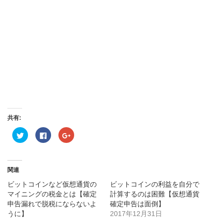
共有:
ク
Facebook
ク
リ
で
リ
ッ
共
ッ
ク
有
ク
し
す
し
て
る
て
Twitter
に
Google+
関連
で
は
で
共
ク
共
ビットコインなど仮想通貨の
ビットコインの利益を自分で
有
リ
有
(新
ッ
(新
マイニングの税金とは【確定
計算するのは困難【仮想通貨
し
ク
し
申告漏れで脱税にならないよ
い
し
い
確定申告は面倒】
ウ
て
ウ
うに】
2017年12月31日
ィ
く
ィ