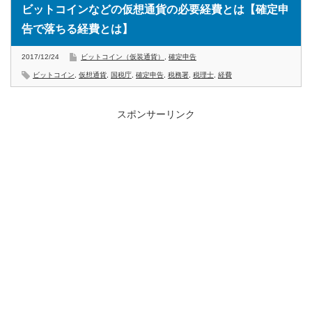
ビットコインなどの仮想通貨の必要経費とは【確定申
告で落ちる経費とは】
2017/12/24
ビットコイン（仮装通貨）
,
確定申告
ビットコイン
,
仮想通貨
,
国税庁
,
確定申告
,
税務署
,
税理士
,
経費
スポンサーリンク