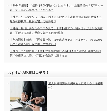
【2024年最新】「接待は5,000円まで」はもう古い！上限倍増の「1万円ルー
ル」で今年の忘年会はどう変わる？
【社長、引っ越すなら「99㎡」以下にしなさい】家賃負担が1割に激減！？
最強の節税策「役員社宅」の物件選び
【社長、銀行はあなたのココを見ています】融資の「格付け」が上がる決算
書、下がる決算書。運命を分ける5つの視点
【年末調整】残念！「医療費控除」は年末調整ではできません。でも諦めな
いで！税金を取り戻す唯一の方法とは
【社長、まだ間に合います】決算前の駆け込みOK！国が認めた最強の節税
策「倒産防止共済」で利益を合法的に消す方法
おすすめの記事はコチラ！
過大役員報酬を判例をもとに考える【泡盛事
件】