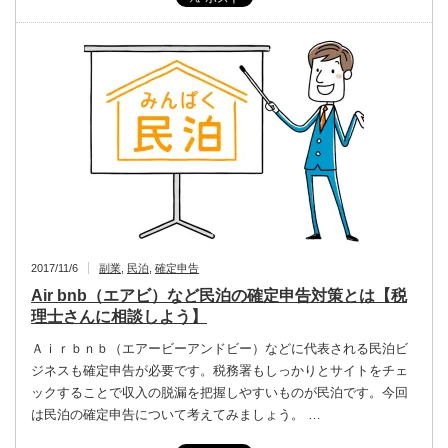
2017/11/6
副業
,
民泊
,
確定申告
Air bnb（エアビ）など民泊の確定申告対策とは【税
理士さんに相談しよう】
Ａｉｒｂｎｂ（エアービーアンドビー）などに代表される民泊ビ
ジネスも確定申告が必要です。税務署もしっかりとサイトをチェ
ックすることで収入の脱漏を把握しやすいものが民泊です。今回
は民泊の確定申告について考えてみましょう。 …